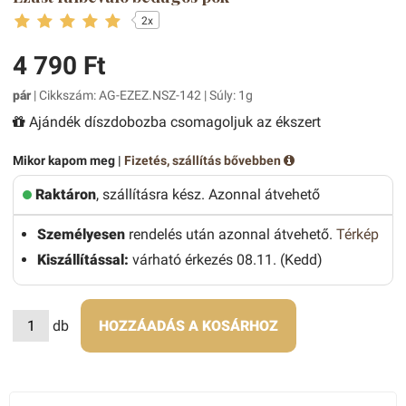
2x
4 790 Ft
pár
| Cikkszám: AG-EZEZ.NSZ-142 | Súly: 1g
Ajándék díszdobozba csomagoljuk az ékszert
Mikor kapom meg |
Fizetés, szállítás bővebben
Raktáron
, szállításra kész. Azonnal átvehető
Személyesen
rendelés után azonnal átvehető.
Térkép
Kiszállítással:
várható érkezés 08.11. (Kedd)
db
HOZZÁADÁS A KOSÁRHOZ