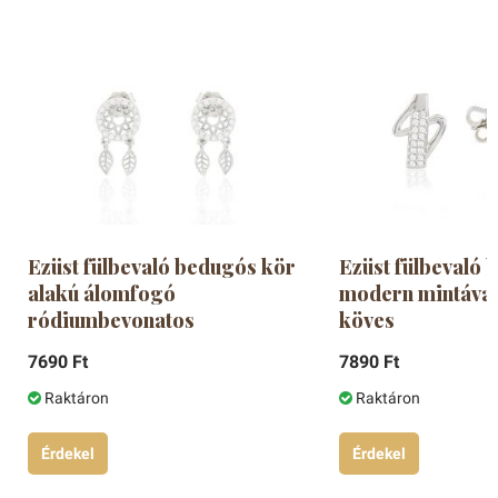
Ezüst fülbevaló bedugós kör
Ezüst fülbevaló
alakú álomfogó
modern mintával
ródiumbevonatos
köves
7690 Ft
7890 Ft
Raktáron
Raktáron
Érdekel
Érdekel