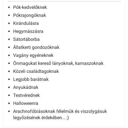
Pók-kedvelőknek
Pókrajongóknak
Kirándulásra
Hegymászásra
Sátortáborba
Állatkerti gondozóknak
Vagány egyéneknek
Önmagukat kereső lányoknak, kamaszoknak
Közeli családtagoknak
Legjobb barátnak
Anyukádnak
Testvérednek
Halloweenra
Arachnofóbiásoknak félelmük és viszolygásuk
legyőzésének érdekében... ;)