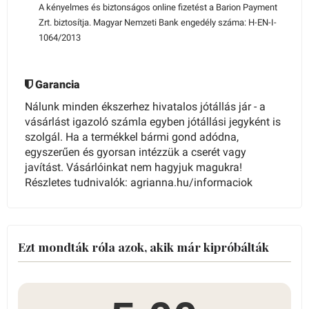
A kényelmes és biztonságos online fizetést a Barion Payment
Zrt. biztosítja. Magyar Nemzeti Bank engedély száma: H-EN-I-
1064/2013
Garancia
Nálunk minden ékszerhez hivatalos jótállás jár - a
vásárlást igazoló számla egyben jótállási jegyként is
szolgál. Ha a termékkel bármi gond adódna,
egyszerűen és gyorsan intézzük a cserét vagy
javítást. Vásárlóinkat nem hagyjuk magukra!
Részletes tudnivalók: agrianna.hu/informaciok
Ezt mondták róla azok, akik már kipróbálták