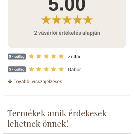
5.00
2 vásárlói értékelés alapján
Zoltán
5
- csillag
Gábor
5
- csillag
További visszajelzések
Termékek amik érdekesek
lehetnek önnek!