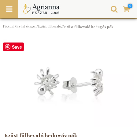
0
Főoldal
Ezüst ékszer
Ezüst fülbevaló
/
/
//
Ezüst fülbevaló bedugós pók
Save
Ezüst fülbevaló bedugós pók