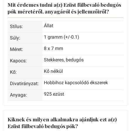
Mit érdemes tudni a(z) Ezüst fülbevaló bedugós
pók méretéről, anyagáról és jellemzőiről?
Állat
Stílus:
1 gramm (+/-0.1)
Súly:
8 x 7 mm
Méret:
Stekkeres, bedugós
Kapocs:
Kő nélkül
Kő:
Hobbihoz kapcsolódó ékszerek
Divatirányzat:
925 ezüst
Anyaga:
Kiknek és milyen alkalmakra ajánljuk ezt a(z)
Ezüst fülbevaló bedugós pók?