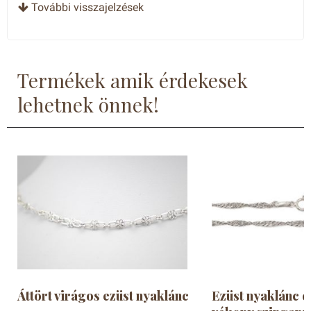
Nikolett
5
- csillag
További visszajelzések
Zsolt
5
- csillag
Erika
5
- csillag
Termékek amik érdekesek
lehetnek önnek!
Áttört virágos ezüst nyaklánc
Ezüst nyaklánc e