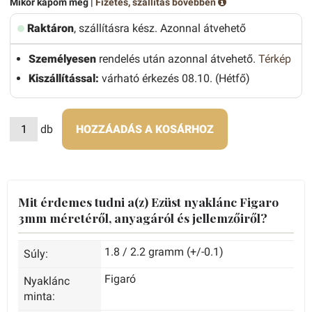
Mikor kapom meg |
Fizetés, szállítás bővebben
Raktáron
, szállításra kész. Azonnal átvehető
Személyesen
rendelés után azonnal átvehető.
Térkép
Kiszállítással:
várható érkezés 08.10. (Hétfő)
db
HOZZÁADÁS A KOSÁRHOZ
Mit érdemes tudni a(z) Ezüst nyaklánc Figaro
3mm méretéről, anyagáról és jellemzőiről?
1.8 / 2.2 gramm (+/-0.1)
Súly:
Figaró
Nyaklánc
minta: