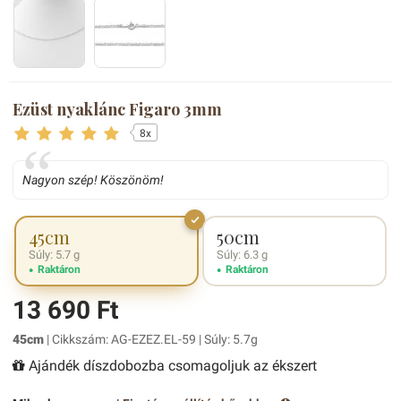
Ezüst nyaklánc Figaro 3mm
8x
Nagyon szép! Köszönöm!
45cm
50cm
Súly: 5.7 g
Súly: 6.3 g
Raktáron
Raktáron
13 690 Ft
45cm
| Cikkszám: AG-EZEZ.EL-59 | Súly: 5.7g
Ajándék díszdobozba csomagoljuk az ékszert