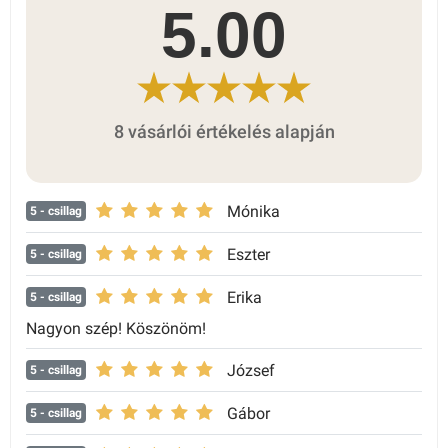
5.00
8 vásárlói értékelés alapján
Mónika
5
- csillag
Eszter
5
- csillag
Erika
5
- csillag
Nagyon szép! Köszönöm!
József
5
- csillag
Gábor
5
- csillag