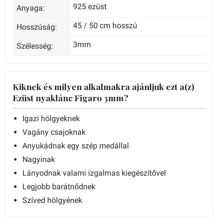
925 ezüst
Anyaga:
45 / 50 cm hosszú
Hosszúság:
3mm
Szélesség:
Kiknek és milyen alkalmakra ajánljuk ezt a(z)
Ezüst nyaklánc Figaro 3mm?
Igazi hölgyeknek
Vagány csajoknak
Anyukádnak egy szép medállal
Nagyinak
Lányodnak valami izgalmas kiegészítővel
Legjobb barátnődnek
Szíved hölgyének