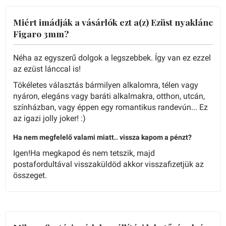
Miért imádják a vásárlók ezt a(z) Ezüst nyaklánc
Figaro 3mm?
Néha az egyszerű dolgok a legszebbek. Így van ez ezzel
az ezüst lánccal is!
Tökéletes választás bármilyen alkalomra, télen vagy
nyáron, elegáns vagy baráti alkalmakra, otthon, utcán,
színházban, vagy éppen egy romantikus randevún... Ez
az igazi jolly joker! :)
Ha nem megfelelő valami miatt.. vissza kapom a pénzt?
Igen!Ha megkapod és nem tetszik, majd
postafordultával visszaküldöd akkor visszafizetjük az
összeget.