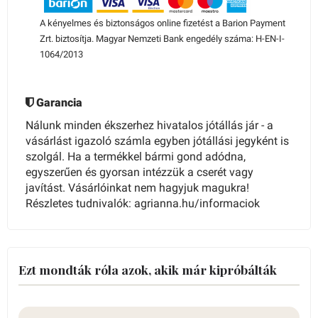
A kényelmes és biztonságos online fizetést a Barion Payment
Zrt. biztosítja. Magyar Nemzeti Bank engedély száma: H-EN-I-
1064/2013
Garancia
Nálunk minden ékszerhez hivatalos jótállás jár - a
vásárlást igazoló számla egyben jótállási jegyként is
szolgál. Ha a termékkel bármi gond adódna,
egyszerűen és gyorsan intézzük a cserét vagy
javítást. Vásárlóinkat nem hagyjuk magukra!
Részletes tudnivalók: agrianna.hu/informaciok
Ezt mondták róla azok, akik már kipróbálták