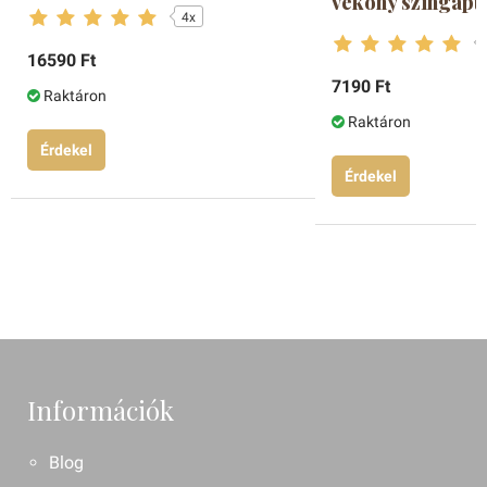
vékony szingapú
4x
16590 Ft
7190 Ft
Raktáron
Raktáron
Érdekel
Érdekel
Információk
Blog