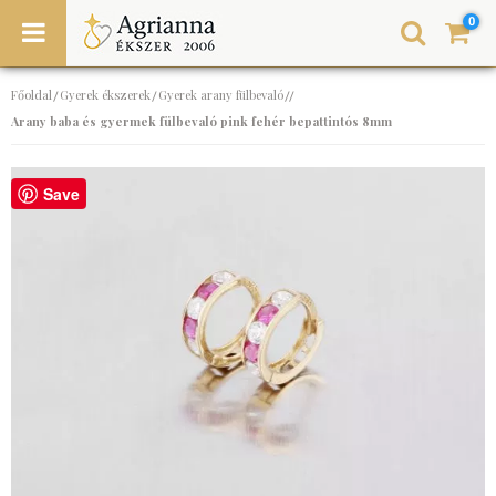
0
Főoldal
Gyerek ékszerek
Gyerek arany fülbevaló
/
/
//
Arany baba és gyermek fülbevaló pink fehér bepattintós 8mm
Save