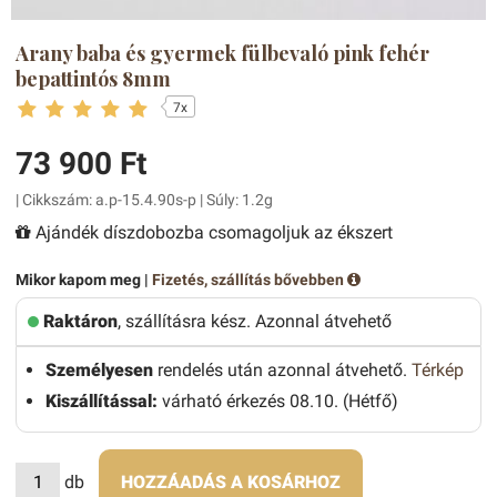
Arany baba és gyermek fülbevaló pink fehér
bepattintós 8mm
7x
73 900 Ft
| Cikkszám: a.p-15.4.90s-p | Súly: 1.2g
Ajándék díszdobozba csomagoljuk az ékszert
Mikor kapom meg |
Fizetés, szállítás bővebben
Raktáron
, szállításra kész. Azonnal átvehető
Személyesen
rendelés után azonnal átvehető.
Térkép
Kiszállítással:
várható érkezés 08.10. (Hétfő)
db
HOZZÁADÁS A KOSÁRHOZ