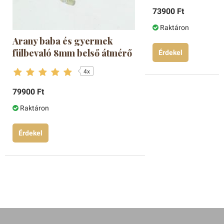
73900 Ft
Raktáron
Arany baba és gyermek
fülbevaló 8mm belső átmérő
Érdekel
4x
79900 Ft
Raktáron
Érdekel