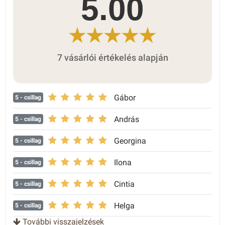
5.00
7 vásárlói értékelés alapján
Gábor
5
- csillag
András
5
- csillag
Georgina
5
- csillag
Ilona
5
- csillag
Cintia
5
- csillag
Helga
5
- csillag
További visszajelzések