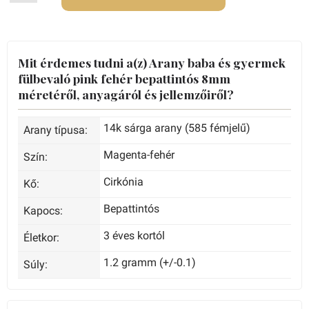
Mit érdemes tudni a(z) Arany baba és gyermek
fülbevaló pink fehér bepattintós 8mm
méretéről, anyagáról és jellemzőiről?
14k sárga arany (585 fémjelű)
Arany típusa:
Magenta-fehér
Szín:
Cirkónia
Kő:
Bepattintós
Kapocs:
3 éves kortól
Életkor:
1.2 gramm (+/-0.1)
Súly: