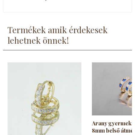
László
5
- csillag
Termékek amik érdekesek
lehetnek önnek!
Arany gyermek f
8mm belső átmér