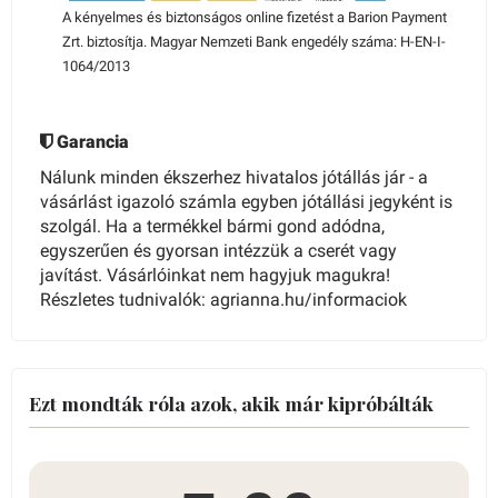
A kényelmes és biztonságos online fizetést a Barion Payment
Zrt. biztosítja. Magyar Nemzeti Bank engedély száma: H-EN-I-
1064/2013
Garancia
Nálunk minden ékszerhez hivatalos jótállás jár - a
vásárlást igazoló számla egyben jótállási jegyként is
szolgál. Ha a termékkel bármi gond adódna,
egyszerűen és gyorsan intézzük a cserét vagy
javítást. Vásárlóinkat nem hagyjuk magukra!
Részletes tudnivalók: agrianna.hu/informaciok
Ezt mondták róla azok, akik már kipróbálták