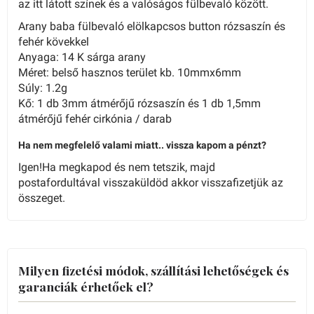
az itt látott színek és a valóságos fülbevaló között.
Arany baba fülbevaló elölkapcsos button rózsaszín és
fehér kövekkel
Anyaga: 14 K sárga arany
Méret: belső hasznos terület kb. 10mmx6mm
Súly: 1.2g
Kő: 1 db 3mm átmérőjű rózsaszín és 1 db 1,5mm
átmérőjű fehér cirkónia / darab
Ha nem megfelelő valami miatt.. vissza kapom a pénzt?
Igen!Ha megkapod és nem tetszik, majd
postafordultával visszaküldöd akkor visszafizetjük az
összeget.
Milyen fizetési módok, szállítási lehetőségek és
garanciák érhetőek el?