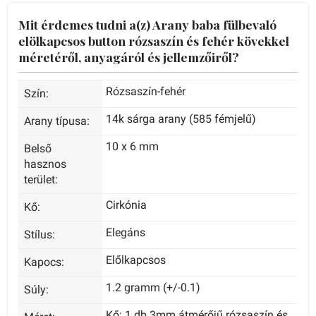
Mit érdemes tudni a(z) Arany baba fülbevaló
elölkapcsos button rózsaszín és fehér kövekkel
méretéről, anyagáról és jellemzőiről?
Rózsaszín-fehér
Szín:
14k sárga arany (585 fémjelű)
Arany típusa:
10 x 6 mm
Belső
hasznos
terület:
Cirkónia
Kő:
Elegáns
Stílus:
Előlkapcsos
Kapocs:
1.2 gramm (+/-0.1)
Súly:
Kő: 1 db 3mm átmérőjű rózsaszín és