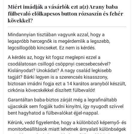
Miért imádják a vásárlók ezt a(z) Arany baba
fülbevaló elölkapcsos button rózsaszín és fehér
kövekkel?
Mindannyian tisztában vagyunk azzal, hogy a
legapróbb hercegnők is megérdemlik a legszebb,
legcsillogóbb kincseket. Ez nem is kérdés.
A kérdés az, hogy kit fogsz meglepni ezzel a
csodálatosan csillogó csöppnyi csecsebecsével?
Kislányodat? Unokádat? A nagy család legkisebb
tagját? Bárki legyen is a szerencsés kisasszony,
biztosan imádni fogja ezt a 14 karátos aranyból készült,
cirkónia kövecskékkel díszített fülbevalót!
Garantáltan baba-biztos zárját még a legrafináltabb
ujjacskák sem fogják tudni kinyitni, így nyugodt szívvel
bent hagyhatod a fülbevalókat éjjel-nappal.
Kérünk, vedd figyelembe, hogy a különböző képernyő- és
monitorbeállítások miatt lehetnek árnyalati különbségek