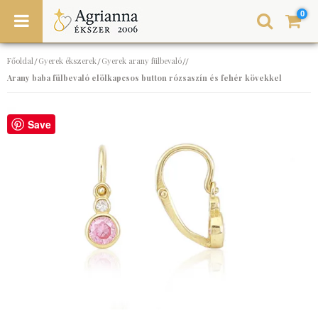
0
Főoldal
Gyerek ékszerek
Gyerek arany fülbevaló
/
/
//
Arany baba fülbevaló elölkapcsos button rózsaszín és fehér kövekkel
Save