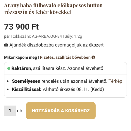
Arany baba fülbevaló elölkapcsos button
rózsaszín és fehér kövekkel
73 900 Ft
pár
| Cikkszám: AG-ARBA.QG-84 | Súly: 1.2g
Ajándék díszdobozba csomagoljuk az ékszert
Mikor kapom meg |
Fizetés, szállítás bővebben
Raktáron
, szállításra kész. Azonnal átvehető
Személyesen
rendelés után azonnal átvehető.
Térkép
Kiszállítással:
várható érkezés 08.11. (Kedd)
db
HOZZÁADÁS A KOSÁRHOZ