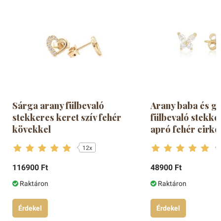
Sárga arany fülbevaló
Arany baba és 
stekkeres keret szív fehér
fülbevaló stekke
kövekkel
apró fehér cirkó
12x
116900 Ft
48900 Ft
Raktáron
Raktáron
Érdekel
Érdekel