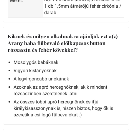
Méret:
1 db 1,5mm átmérőjű fehér cirkónia /
darab
Kiknek és milyen alkalmakra ajánljuk ezt a(z)
Arany baba fülbevaló elölkapcsos button
rózsaszín és fehér kövekkel?
Mosolygós babáknak
Vigyori kislányoknak
A legvirgoncabb unokának
Azoknak az apró hercegnőknek, akik mindent
rózsaszínben szeretnének látni
Az összes többi apró hercegnőnek és ifjú
királykisasszonynak is, hiszen biztos, hogy ők is
szeretik a csillogó fülbevalókat :)