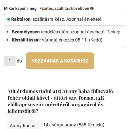
Mikor kapom meg |
Fizetés, szállítás bővebben
Raktáron
, szállításra kész. Azonnal átvehető
Személyesen
rendelés után azonnal átvehető.
Térkép
Kiszállítással:
várható érkezés 08.11. (Kedd)
db
HOZZÁADÁS A KOSÁRHOZ
Mit érdemes tudni a(z) Arany baba fülbevaló
fehér oldalt kővel - áttört szív forma, 14K
előlkapcsos zár méretéről, anyagáról és
jellemzőiről?
14k sárga arany (585 fémjelű)
Arany típusa: