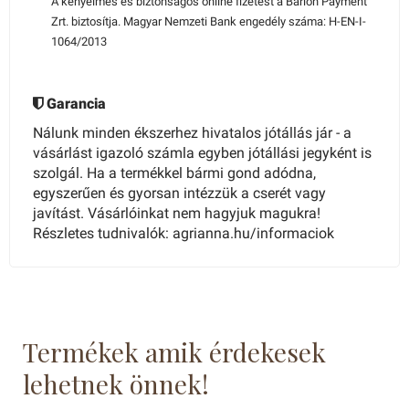
A kényelmes és biztonságos online fizetést a Barion Payment
Zrt. biztosítja. Magyar Nemzeti Bank engedély száma: H-EN-I-
1064/2013
Garancia
Nálunk minden ékszerhez hivatalos jótállás jár - a
vásárlást igazoló számla egyben jótállási jegyként is
szolgál. Ha a termékkel bármi gond adódna,
egyszerűen és gyorsan intézzük a cserét vagy
javítást. Vásárlóinkat nem hagyjuk magukra!
Részletes tudnivalók: agrianna.hu/informaciok
Termékek amik érdekesek
lehetnek önnek!