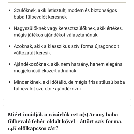
Szülőknek, akik letisztult, modern és biztonságos
baba fülbevalót keresnek
Nagyszülőknek vagy keresztszülőknek, akik értékes,
mégis játékos ajándékot választanának
Azoknak, akik a klasszikus szív forma újragondolt
változatát keresik
Ajándékozóknak, akik nem harsány, hanem elegáns
megjelenésű ékszert adnának
Mindenkinek, aki időtálló, de mégis friss stílusú baba
fülbevalót szeretne ajándékozni
Miért imádják a vásárlók ezt a(z) Arany baba
fülbevaló fehér oldalt kővel - áttört szív forma,
14K előlkapcsos zár?