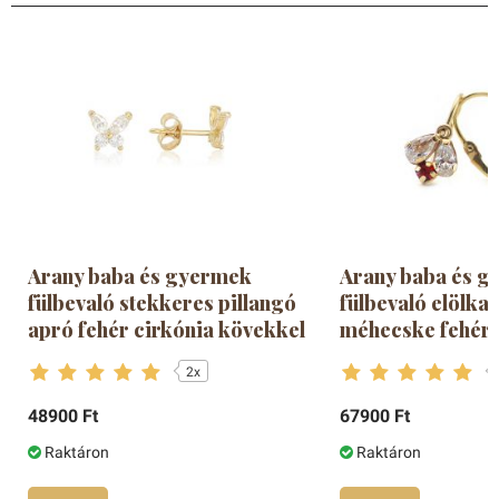
Arany baba és gyermek
Arany baba és 
fülbevaló stekkeres pillangó
fülbevaló elölka
apró fehér cirkónia kövekkel
méhecske fehér-
2x
48900 Ft
67900 Ft
Raktáron
Raktáron