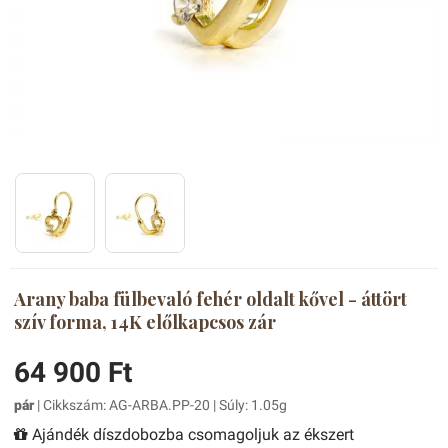
Arany baba fülbevaló fehér oldalt kővel - áttört
szív forma, 14K előlkapcsos zár
64 900 Ft
pár
| Cikkszám: AG-ARBA.PP-20 | Súly: 1.05g
Ajándék díszdobozba csomagoljuk az ékszert