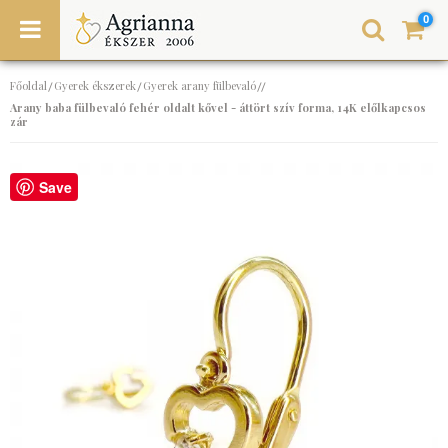
0
Főoldal
Gyerek ékszerek
Gyerek arany fülbevaló
/
/
//
Arany baba fülbevaló fehér oldalt kővel - áttört szív forma, 14K előlkapcsos
zár
Save