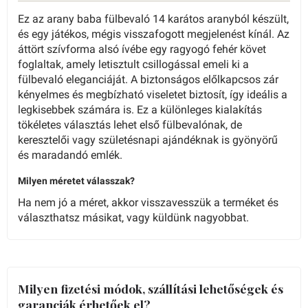
Ez az arany baba fülbevaló 14 karátos aranyból készült,
és egy játékos, mégis visszafogott megjelenést kínál. Az
áttört szívforma alsó ívébe egy ragyogó fehér követ
foglaltak, amely letisztult csillogással emeli ki a
fülbevaló eleganciáját. A biztonságos előlkapcsos zár
kényelmes és megbízható viseletet biztosít, így ideális a
legkisebbek számára is. Ez a különleges kialakítás
tökéletes választás lehet első fülbevalónak, de
keresztelői vagy születésnapi ajándéknak is gyönyörű
és maradandó emlék.
Milyen méretet válasszak?
Ha nem jó a méret, akkor visszavesszük a terméket és
választhatsz másikat, vagy küldünk nagyobbat.
Milyen fizetési módok, szállítási lehetőségek és
garanciák érhetőek el?