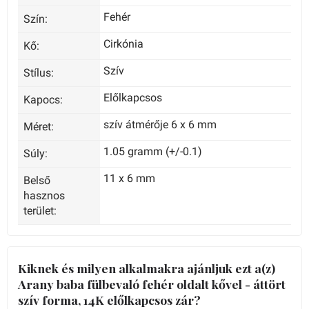
Fehér
Szín:
Cirkónia
Kő:
Szív
Stílus:
Előlkapcsos
Kapocs:
szív átmérője 6 x 6 mm
Méret:
1.05 gramm (+/-0.1)
Súly:
11 x 6 mm
Belső
hasznos
terület:
Kiknek és milyen alkalmakra ajánljuk ezt a(z)
Arany baba fülbevaló fehér oldalt kővel - áttört
szív forma, 14K előlkapcsos zár?