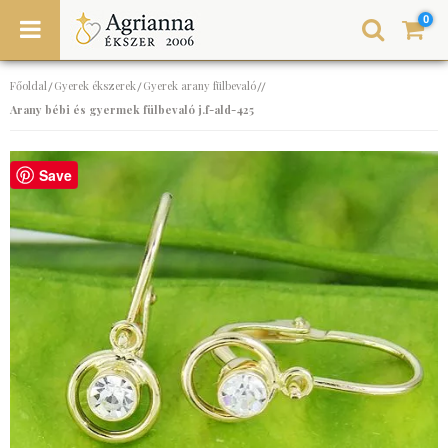
0
Főoldal
Gyerek ékszerek
Gyerek arany fülbevaló
/
/
//
Arany bébi és gyermek fülbevaló j.f-ald-425
Save