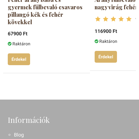
gyermek fülbevaló csavaros
nagy virág fehér
pillangó kék és fehér
kövekkel
116900 Ft
67900 Ft
Raktáron
Raktáron
Érdekel
Érdekel
Információk
Blog