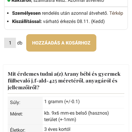
Raktáron
, szállításra kész. Azonnal átvehető
Személyesen
rendelés után azonnal átvehető.
Térkép
Kiszállítással:
várható érkezés 08.11. (Kedd)
db
HOZZÁADÁS A KOSÁRHOZ
Mit érdemes tudni a(z) Arany bébi és gyermek
fülbevaló j.f-ald-425 méretéről, anyagáról és
jellemzőiről?
1 gramm (+/-0.1)
Súly:
kb. 9x6 mm-es belső (hasznos)
Méret:
terület (+-1mm)
3 éves kortól
Életkor: