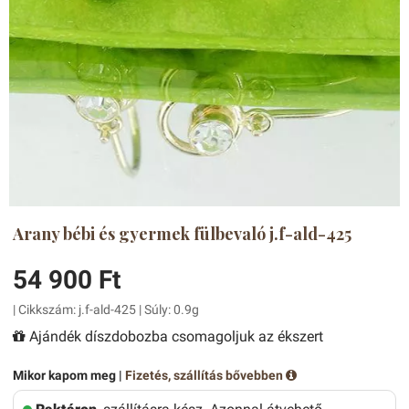
Arany bébi és gyermek fülbevaló j.f-ald-425
54 900 Ft
| Cikkszám: j.f-ald-425 | Súly: 0.9g
Ajándék díszdobozba csomagoljuk az ékszert
Mikor kapom meg |
Fizetés, szállítás bővebben