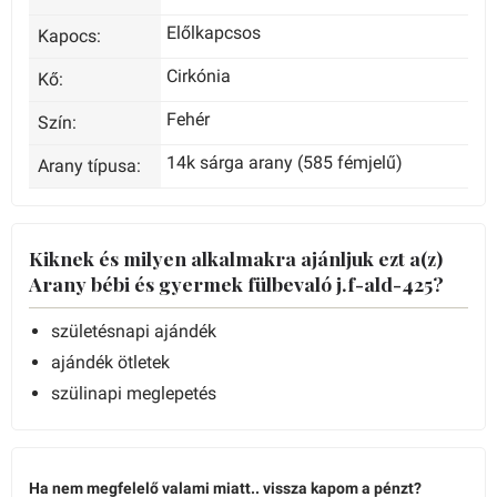
Előlkapcsos
Kapocs:
Cirkónia
Kő:
Fehér
Szín:
14k sárga arany (585 fémjelű)
Arany típusa:
Kiknek és milyen alkalmakra ajánljuk ezt a(z)
Arany bébi és gyermek fülbevaló j.f-ald-425?
születésnapi ajándék
ajándék ötletek
szülinapi meglepetés
Ha nem megfelelő valami miatt.. vissza kapom a pénzt?