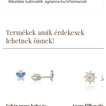
Részletes tudnivalók: agrianna.hu/informaciok
Termékek amik érdekesek
lehetnek önnek!
Fehér arany baba és
Arany fülbevaló 