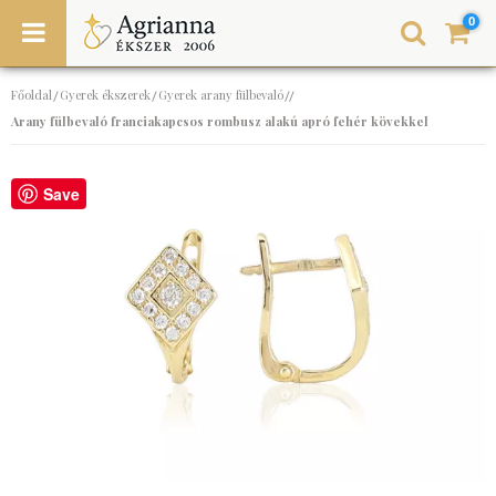
0
Főoldal
Gyerek ékszerek
Gyerek arany fülbevaló
/
/
//
Arany fülbevaló franciakapcsos rombusz alakú apró fehér kövekkel
Save