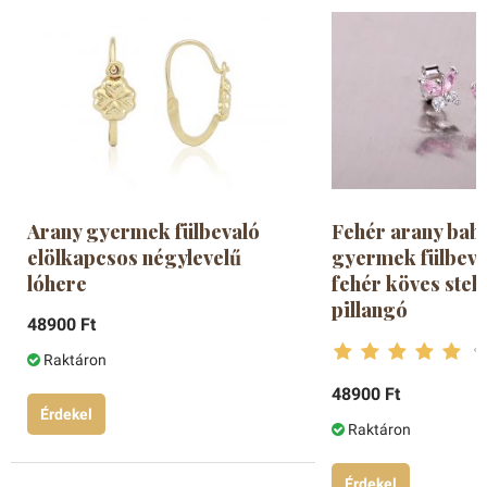
Arany gyermek fülbevaló
Fehér arany bab
elölkapcsos négylevelű
gyermek fülbeva
lóhere
fehér köves ste
pillangó
48900 Ft
Raktáron
48900 Ft
Érdekel
Raktáron
Érdekel