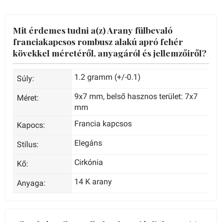
Mit érdemes tudni a(z) Arany fülbevaló
franciakapcsos rombusz alakú apró fehér
kövekkel méretéről, anyagáról és jellemzőiről?
1.2 gramm (+/-0.1)
Súly:
9x7 mm, belső hasznos terület: 7x7
Méret:
mm
Francia kapcsos
Kapocs:
Elegáns
Stílus:
Cirkónia
Kő:
14 K arany
Anyaga: