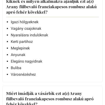
Kiknek és milyen alkalmakra ajánljuk ezt a(z)
Arany fülbevaló franciakapcsos rombusz alakú
apró fehér kövekkel?
Igazi hölgyeknek
Vagány csajoknak
Nyaralásra indulóknak
Kerti partihoz
Meglepinek
Anyunak
Elegáns nagyidnak
Buliba
Városnézéshez
Miért imádják a vásárlók ezt a(z) Arany
fülbevaló franciakapcsos rombusz alakú apró
fehér kövekkel?