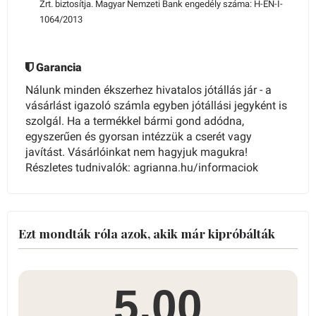
Zrt. biztosítja. Magyar Nemzeti Bank engedély száma: H-EN-I-
1064/2013
Garancia
Nálunk minden ékszerhez hivatalos jótállás jár - a
vásárlást igazoló számla egyben jótállási jegyként is
szolgál. Ha a termékkel bármi gond adódna,
egyszerűen és gyorsan intézzük a cserét vagy
javítást. Vásárlóinkat nem hagyjuk magukra!
Részletes tudnivalók: agrianna.hu/informaciok
Ezt mondták róla azok, akik már kipróbálták
5.00