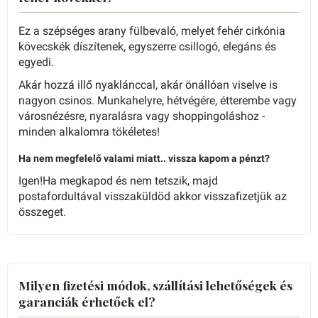
Ez a szépséges arany fülbevaló, melyet fehér cirkónia
kövecskék díszítenek, egyszerre csillogó, elegáns és
egyedi.
Akár hozzá illő nyaklánccal, akár önállóan viselve is
nagyon csinos. Munkahelyre, hétvégére, étterembe vagy
városnézésre, nyaralásra vagy shoppingoláshoz -
minden alkalomra tökéletes!
Ha nem megfelelő valami miatt.. vissza kapom a pénzt?
Igen!Ha megkapod és nem tetszik, majd
postafordultával visszaküldöd akkor visszafizetjük az
összeget.
Milyen fizetési módok, szállítási lehetőségek és
garanciák érhetőek el?