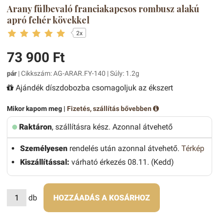
Arany fülbevaló franciakapcsos rombusz alakú
apró fehér kövekkel
2x
73 900 Ft
pár
| Cikkszám: AG-ARAR.FY-140 | Súly: 1.2g
Ajándék díszdobozba csomagoljuk az ékszert
Mikor kapom meg |
Fizetés, szállítás bővebben
Raktáron
, szállításra kész. Azonnal átvehető
Személyesen
rendelés után azonnal átvehető.
Térkép
Kiszállítással:
várható érkezés 08.11. (Kedd)
db
HOZZÁADÁS A KOSÁRHOZ