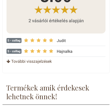
2 vásárlói értékelés alapján
Judit
5
- csillag
Hajnalka
5
- csillag
További visszajelzések
Termékek amik érdekesek
lehetnek önnek!