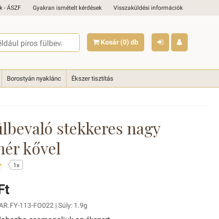
k - ÁSZF
Gyakran ismételt kérdések
Visszaküldési információk
Kosár
(0)
db
Borostyán nyaklánc
Ékszer tisztítás
ülbevaló stekkeres nagy
hér kővel
1x
Ft
AR.FY-113-FO022 | Súly: 1.9g