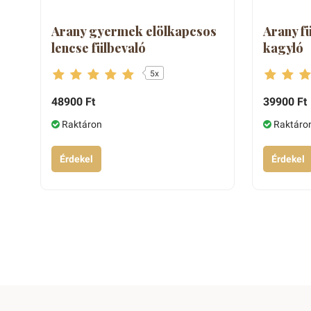
Arany gyermek elölkapcsos
Arany f
lencse fülbevaló
kagyló
5x
48900 Ft
39900 Ft
Raktáron
Raktáro
Érdekel
Érdekel