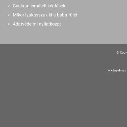
Gyakran ismételt kérdések
Mikor lyukasszuk ki a baba fülét
Adatvédelmi nyilatkozat
© Copyr
A kényelmes é