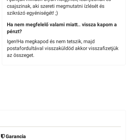
csajszinak, aki szereti megmutatni ízlését és
szikrázó egyéniségét! ;)
Ha nem megfelelő valami miatt.. vissza kapom a
pénzt?
Igen!Ha megkapod és nem tetszik, majd
postafordultával visszaküldöd akkor visszafizetjük
az összeget.
Garancia