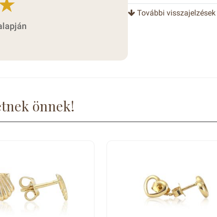
További visszajelzések
alapján
etnek önnek!