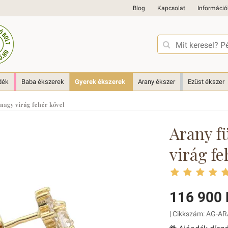
Blog
Kapcsolat
Információ
dék
Baba ékszerek
Gyerek ékszerek
Arany ékszer
Ezüst ékszer
 nagy virág fehér kővel
Arany f
virág fe
116 900 
| Cikkszám: AG-AR