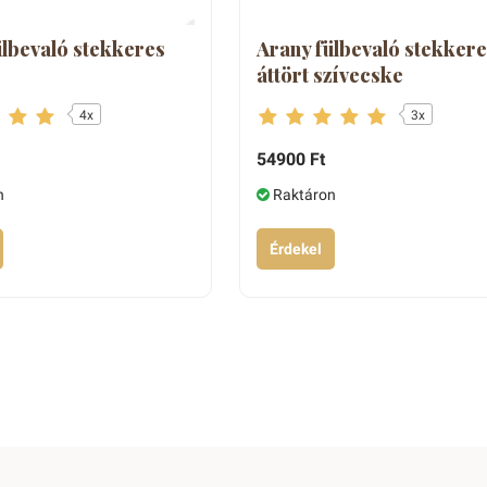
ülbevaló stekkeres
Arany fülbevaló stekkere
áttört szívecske
4x
3x
54900 Ft
n
Raktáron
Érdekel