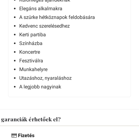
Elegáns alkalmakra
A szürke hétköznapok feldobására
Kedvenc szerelésedhez
Kerti partiba
Színházba
Koncertre
Fesztiválra
Munkahelyre
Utazáshoz, nyaraláshoz
A legjobb nagyinak
s garanciák érhetőek el?
Fizetés