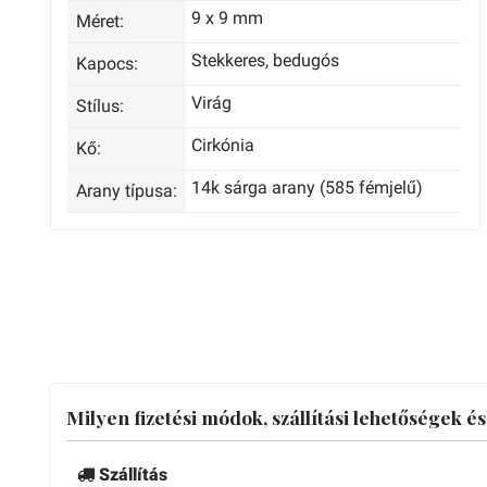
9 x 9 mm
Méret:
Stekkeres, bedugós
Kapocs:
Virág
Stílus:
Cirkónia
Kő:
14k sárga arany (585 fémjelű)
Arany típusa:
Milyen fizetési módok, szállítási lehetőségek é
Szállítás