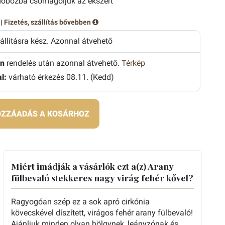
obozba csomagoljuk az ékszert
 |
Fizetés, szállítás bővebben
zállításra kész. Azonnal átvehető
n
rendelés után azonnal átvehető.
Térkép
l:
várható érkezés 08.11. (Kedd)
ZZÁADÁS A KOSÁRHOZ
Miért imádják a vásárlók ezt a(z) Arany
fülbevaló stekkeres nagy virág fehér kővel?
Ragyogóan szép ez a sok apró cirkónia
kövecskével díszített, virágos fehér arany fülbevaló!
Ajánljuk minden olyan hölgynek, leányzónak és