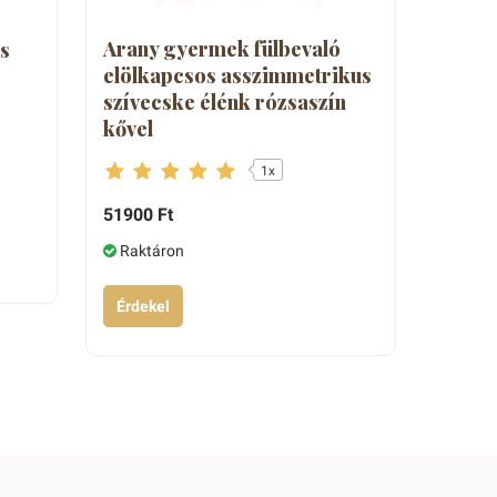
Arany gyermek fülbevaló
s
elölkapcsos asszimmetrikus
szívecske élénk rózsaszín
kővel
1x
51900 Ft
Raktáron
Érdekel