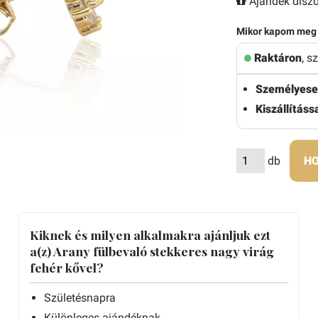
Ajándék díszd
Mikor kapom meg
Raktáron
, s
Személyese
Kiszállítássa
db
HO
Kiknek és milyen alkalmakra ajánljuk ezt
a(z) Arany fülbevaló stekkeres nagy virág
fehér kővel?
Születésnapra
Különleges ajándéknak