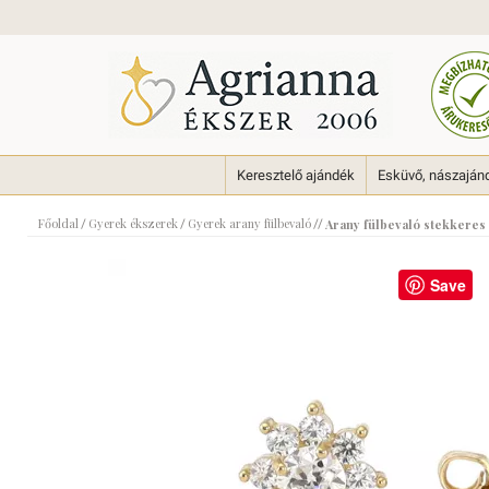
Keresztelő ajándék
Esküvő, nászaján
Főoldal
Gyerek ékszerek
Gyerek arany fülbevaló
/
/
//
Arany fülbevaló stekkeres
Save