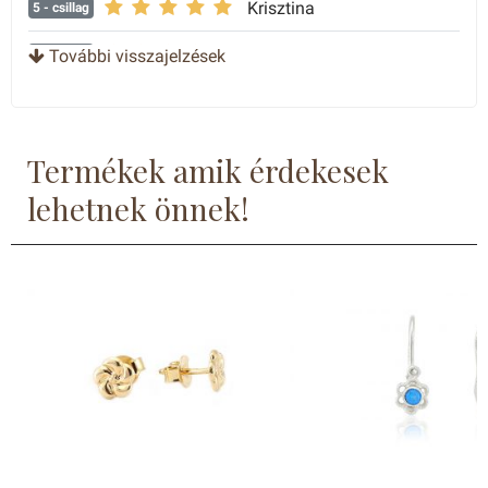
Krisztina
5
- csillag
Patrícia
További visszajelzések
4
- csillag
Sándorné
5
- csillag
Éva
4
- csillag
Termékek amik érdekesek
Zoltànnè
5
- csillag
lehetnek önnek!
Nagyon tetszik!