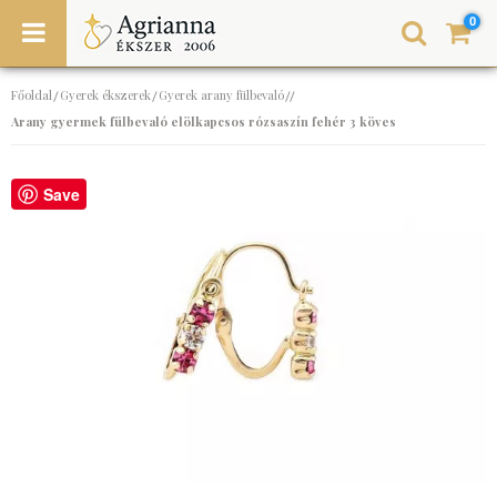
0
Főoldal
Gyerek ékszerek
Gyerek arany fülbevaló
/
/
//
Arany gyermek fülbevaló elölkapcsos rózsaszín fehér 3 köves
Save