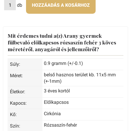
db
HOZZÁADÁS A KOSÁRHOZ
Mit érdemes tudni a(z) Arany gyermek
fülbevaló elölkapcsos rózsaszín fehér 3 köves
méretéről, anyagáról és jellemzőiről?
0.9 gramm (+/-0.1)
Súly:
belső hasznos terület kb. 11x5 mm
Méret:
(+-1mm)
3 éves kortól
Életkor:
Előlkapcsos
Kapocs:
Cirkónia
Kő:
Rózsaszín-fehér
Szín: