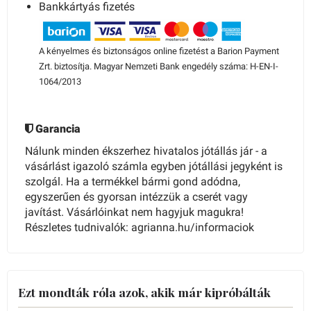
Bankkártyás fizetés
A kényelmes és biztonságos online fizetést a Barion Payment
Zrt. biztosítja. Magyar Nemzeti Bank engedély száma: H-EN-I-
1064/2013
Garancia
Nálunk minden ékszerhez hivatalos jótállás jár - a
vásárlást igazoló számla egyben jótállási jegyként is
szolgál. Ha a termékkel bármi gond adódna,
egyszerűen és gyorsan intézzük a cserét vagy
javítást. Vásárlóinkat nem hagyjuk magukra!
Részletes tudnivalók: agrianna.hu/informaciok
Ezt mondták róla azok, akik már kipróbálták