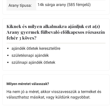
14k sárga arany (585 fémjelű)
Arany típusa:
Kiknek és milyen alkalmakra ajánljuk ezt a(z)
Arany gyermek fülbevaló elölkapcsos rózsaszín
fehér 3 köves?
ajándék ötletek keresztelőre
születésnapi ajándék
szülinapi ajándék ötletek
Milyen méretet válasszak?
Ha nem jó a méret, akkor visszavesszük a terméket és
választhatsz másikat, vagy küldünk nagyobbat.