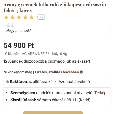
Arany gyermek fülbevaló elölkapcsos rózsaszín
fehér 3 köves
8x
Nagyon tetszik!
54 900 Ft
| Cikkszám: AG-ARBA.NSZ-36 | Súly: 0.9g
Ajándék díszdobozba csomagoljuk az ékszert
Mikor kapom meg |
Fizetés, szállítás bővebben
Raktáron
, szállításra kész. Azonnal átvehető
Személyesen
rendelés után azonnal átvehető.
Térkép
Kiszállítással:
várható érkezés 08.11. (Kedd)