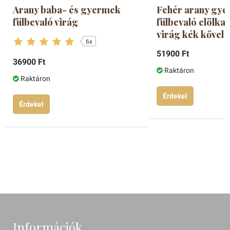
Arany baba- és gyermek
Fehér arany gy
fülbevaló virág
fülbevaló elölka
virág kék kővel
6x
51900 Ft
36900 Ft
Raktáron
Raktáron
Érdekel
Érdekel
Információk