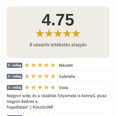
4.75
8 vásárlói értékelés alapján
Nikolett
5
- csillag
Gabriella
5
- csillag
Viola
5
- csillag
Nagyon szép, és a vásárlás folyamata is könnyű, plusz
nagyon kedves a
fogadtatás! :) KöszönöM!