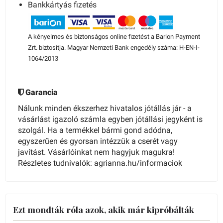
Bankkártyás fizetés
A kényelmes és biztonságos online fizetést a Barion Payment
Zrt. biztosítja. Magyar Nemzeti Bank engedély száma: H-EN-I-
1064/2013
Garancia
Nálunk minden ékszerhez hivatalos jótállás jár - a
vásárlást igazoló számla egyben jótállási jegyként is
szolgál. Ha a termékkel bármi gond adódna,
egyszerűen és gyorsan intézzük a cserét vagy
javítást. Vásárlóinkat nem hagyjuk magukra!
Részletes tudnivalók: agrianna.hu/informaciok
Ezt mondták róla azok, akik már kipróbálták