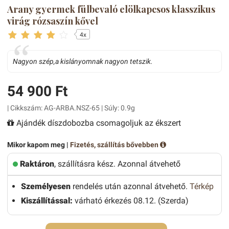
Arany gyermek fülbevaló elölkapcsos klasszikus
virág rózsaszín kővel
4x
Nagyon szép,a kislányomnak nagyon tetszik.
54 900 Ft
| Cikkszám: AG-ARBA.NSZ-65 | Súly: 0.9g
Ajándék díszdobozba csomagoljuk az ékszert
Mikor kapom meg |
Fizetés, szállítás bővebben
Raktáron
, szállításra kész. Azonnal átvehető
Személyesen
rendelés után azonnal átvehető.
Térkép
Kiszállítással:
várható érkezés 08.12. (Szerda)