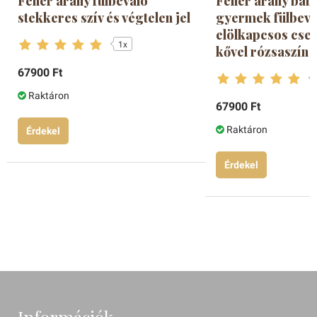
Fehér arany fülbevaló
Fehér arany bab
stekkeres szív és végtelen jel
gyermek fülbeva
elölkapcsos cse
1x
kővel rózsaszín
67900 Ft
Raktáron
67900 Ft
Raktáron
Érdekel
Érdekel