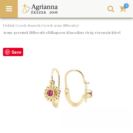
0
Főoldal
Gyerek ékszerek
Gyerek arany fülbevaló
/
/
//
Arany gyermek fülbevaló elölkapcsos klasszikus virág rózsaszín kővel
Save