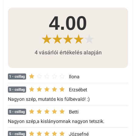
4.00
4 vásárlói értékelés alapján
Ilona
1
- csillag
Erzsébet
5
- csillag
Nagyon szép, mutatós kis fülbevaló! :)
Betti
5
- csillag
Nagyon szép,a kislányomnak nagyon tetszik.
Józsefné
5
- csillag