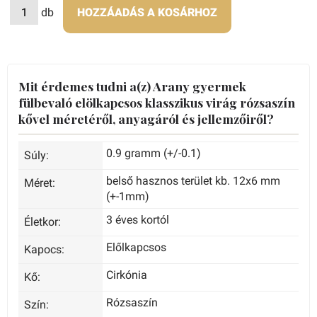
db
HOZZÁADÁS A KOSÁRHOZ
Mit érdemes tudni a(z) Arany gyermek
fülbevaló elölkapcsos klasszikus virág rózsaszín
kővel méretéről, anyagáról és jellemzőiről?
0.9 gramm (+/-0.1)
Súly:
belső hasznos terület kb. 12x6 mm
Méret:
(+-1mm)
3 éves kortól
Életkor:
Előlkapcsos
Kapocs:
Cirkónia
Kő:
Rózsaszín
Szín: