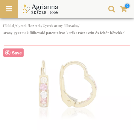
0
Főoldal
Gyerek ékszerek
Gyerek arany fülbevaló
/
/
//
Arany gyermek fülbevaló patentzáras karika rózsaszín és fehér kövekkel
Save