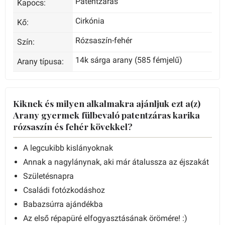
Patentzáras
Kapocs:
Cirkónia
Kő:
Rózsaszín-fehér
Szín:
14k sárga arany (585 fémjelű)
Arany típusa:
Kiknek és milyen alkalmakra ajánljuk ezt a(z)
Arany gyermek fülbevaló patentzáras karika
rózsaszín és fehér kövekkel?
A legcukibb kislányoknak
Annak a nagylánynak, aki már átalussza az éjszakát
Születésnapra
Családi fotózkodáshoz
Babazsúrra ajándékba
Az első répapüré elfogyasztásának örömére! :)