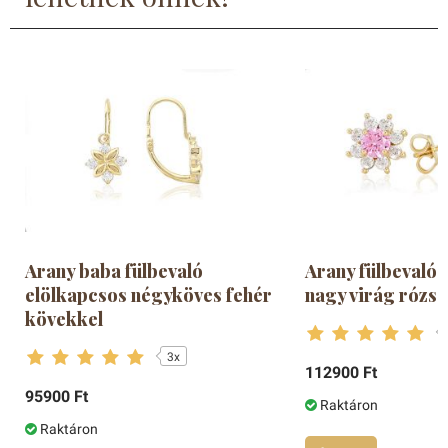
Arany baba fülbevaló
Arany fülbevaló 
elölkapcsos négyköves fehér
nagy virág rózsa
kövekkel
3x
112900 Ft
95900 Ft
Raktáron
Raktáron