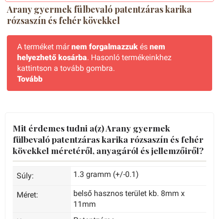
Arany gyermek fülbevaló patentzáras karika
rózsaszín és fehér kövekkel
A terméket már
nem forgalmazzuk
és
nem
helyezhető kosárba
. Hasonló termékeinkhez
kattintson a tovább gombra.
Tovább
Mit érdemes tudni a(z) Arany gyermek
fülbevaló patentzáras karika rózsaszín és fehér
kövekkel méretéről, anyagáról és jellemzőiről?
1.3 gramm (+/-0.1)
Súly:
belső hasznos terület kb. 8mm x
Méret:
11mm