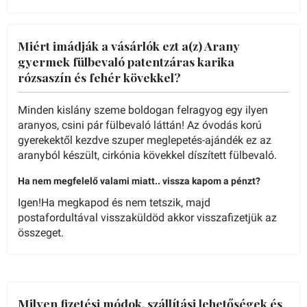
Miért imádják a vásárlók ezt a(z) Arany
gyermek fülbevaló patentzáras karika
rózsaszín és fehér kövekkel?
Minden kislány szeme boldogan felragyog egy ilyen
aranyos, csini pár fülbevaló láttán! Az óvodás korú
gyerekektől kezdve szuper meglepetés-ajándék ez az
aranyból készült, cirkónia kövekkel díszített fülbevaló.
Ha nem megfelelő valami miatt.. vissza kapom a pénzt?
Igen!Ha megkapod és nem tetszik, majd
postafordultával visszaküldöd akkor visszafizetjük az
összeget.
Milyen fizetési módok, szállítási lehetőségek és