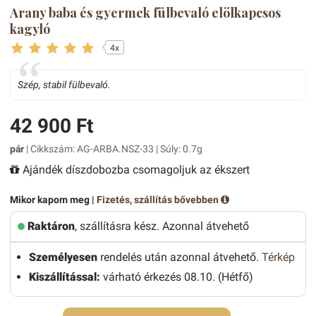
Arany baba és gyermek fülbevaló elölkapcsos
kagyló
4x
Szép, stabil fülbevaló.
42 900 Ft
pár
| Cikkszám: AG-ARBA.NSZ-33 | Súly: 0.7g
Ajándék díszdobozba csomagoljuk az ékszert
Mikor kapom meg |
Fizetés, szállítás bővebben
Raktáron
, szállításra kész. Azonnal átvehető
Személyesen
rendelés után azonnal átvehető.
Térkép
Kiszállítással:
várható érkezés 08.10. (Hétfő)