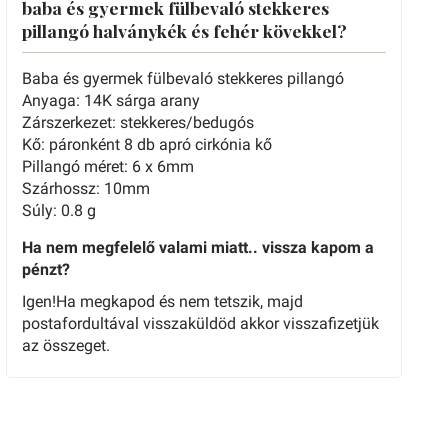
baba és gyermek fülbevaló stekkeres
pillangó halványkék és fehér kövekkel?
Baba és gyermek fülbevaló stekkeres pillangó
Anyaga: 14K sárga arany
Zárszerkezet: stekkeres/bedugós
Kő: páronként 8 db apró cirkónia kő
Pillangó méret: 6 x 6mm
Szárhossz: 10mm
Súly: 0.8 g
Ha nem megfelelő valami miatt.. vissza kapom a
pénzt?
Igen!Ha megkapod és nem tetszik, majd
postafordultával visszaküldöd akkor visszafizetjük
az összeget.