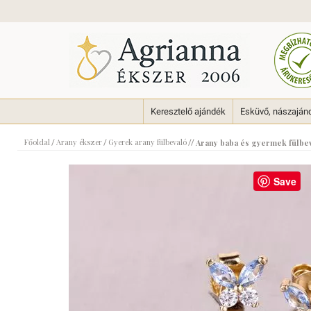
Keresztelő ajándék
Esküvő, nászaján
Főoldal
Arany ékszer
Gyerek arany fülbevaló
/
/
//
Arany baba és gyermek fülbev
Save