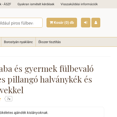
k - ÁSZF
Gyakran ismételt kérdések
Visszaküldési információk
Kosár
(0)
db
Borostyán nyaklánc
Ékszer tisztítás
aba és gyermek fülbevaló
es pillangó halványkék és
övekkel
7x
tökéletes ajándék kislányoknak.