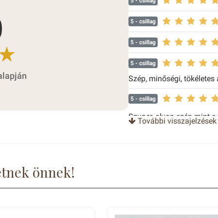
5
- csillag
0
5
- csillag
5
- csillag
5
- csillag
alapján
Szép, minőségi, tökéletes
5
- csillag
Szuper, olyan szép mint a
További visszajelzések
5
- csillag
5
- csillag
etnek önnek!