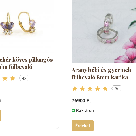
fehér köves pillangós
aba fülbevaló
Arany bébi és gyermek
fülbevaló 8mm karika
4x
9x
76900 Ft
n
Raktáron
Érdekel