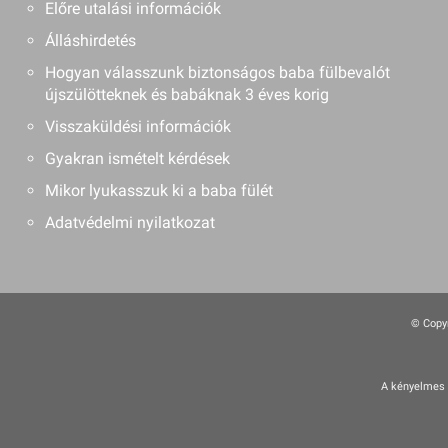
Előre utalási információk
Álláshirdetés
Hogyan válasszunk biztonságos baba fülbevalót
újszülötteknek és babáknak 3 éves korig
Visszaküldési információk
Gyakran ismételt kérdések
Mikor lyukasszuk ki a baba fülét
Adatvédelmi nyilatkozat
© Copyr
A kényelmes é