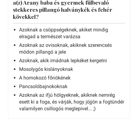
a(z) Arany baba és gyermek fülbevaló
stekkeres pillangó halványkék és fehér
kövekkel?
Azoknak a csöppségeknek, akiket mindig
elragad a természet varázsa
Azoknak az ovisoknak, akiknek szerencsés
módon pillangó a jele
Azoknak, akik imádnak lepkéket kergetni
Mosolygós kislányoknak
A homokozó főnökének
Pancsolóbajnokoknak
Azoknak az ifjú hölgyeknek, akiknek nemrég
esett ki a foga, és várják, hogy jöjjön a fogtündér
valamilyen csillogós meglepivel... ;)