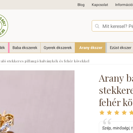
Blog
Kapcsolat
Információ
dék
Baba ékszerek
Gyerek ékszerek
Arany ékszer
Ezüst ékszer
aló stekkeres pillangó halványkék és fehér kövekkel
Arany b
stekker
fehér k
Szép, minőségi, 