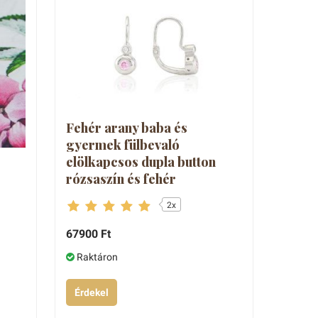
Fehér arany baba és
gyermek fülbevaló
elölkapcsos dupla button
rózsaszín és fehér
2x
67900 Ft
Raktáron
Érdekel