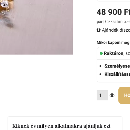
48 900 F
pár
| Cikkszám: x.-
Ajándék díszd
Mikor kapom meg
Raktáron
, s
Személyese
Kiszállítássa
db
HO
Kiknek és milyen alkalmakra ajánljuk ezt