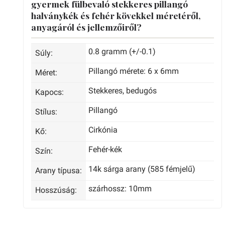
gyermek fülbevaló stekkeres pillangó
halványkék és fehér kövekkel méretéről,
anyagáról és jellemzőiről?
0.8 gramm (+/-0.1)
Súly:
Pillangó mérete: 6 x 6mm
Méret:
Stekkeres, bedugós
Kapocs:
Pillangó
Stílus:
Cirkónia
Kő:
Fehér-kék
Szín:
14k sárga arany (585 fémjelű)
Arany típusa:
szárhossz: 10mm
Hosszúság: