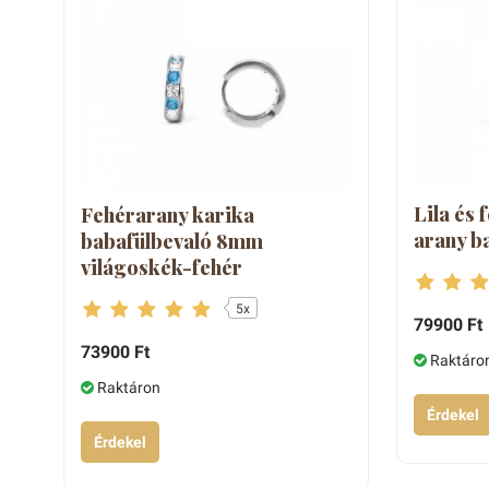
Lila és 
Fehérarany karika
arany b
babafülbevaló 8mm
világoskék-fehér
5x
79900 Ft
73900 Ft
Raktáro
Raktáron
Érdekel
Érdekel