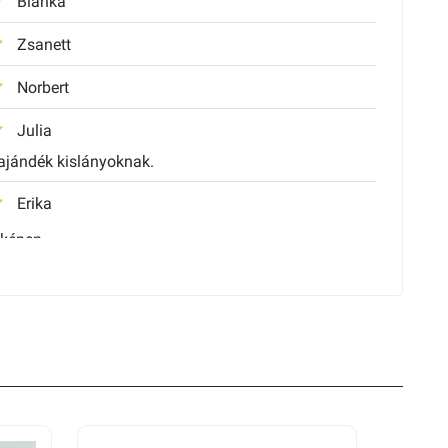
Bianka
Zsanett
Norbert
Julia
 ajándék kislányoknak.
Erika
 képen
Szabina
Zita