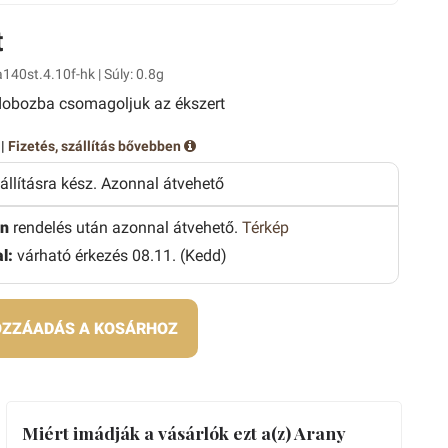
t
a140st.4.10f-hk | Súly: 0.8g
obozba csomagoljuk az ékszert
 |
Fizetés, szállítás bővebben
zállításra kész. Azonnal átvehető
n
rendelés után azonnal átvehető.
Térkép
l:
várható érkezés 08.11. (Kedd)
ZZÁADÁS A KOSÁRHOZ
Miért imádják a vásárlók ezt a(z) Arany