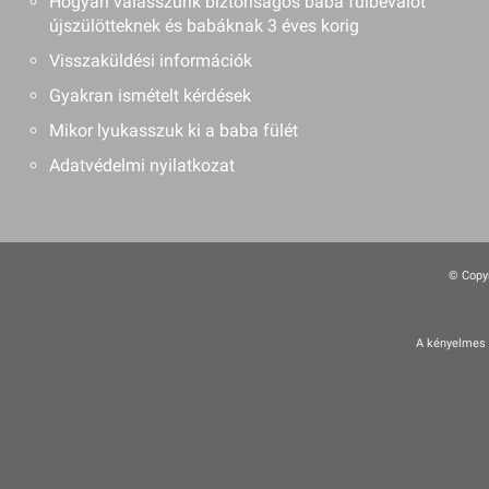
Hogyan válasszunk biztonságos baba fülbevalót
újszülötteknek és babáknak 3 éves korig
Visszaküldési információk
Gyakran ismételt kérdések
Mikor lyukasszuk ki a baba fülét
Adatvédelmi nyilatkozat
© Copyr
A kényelmes é