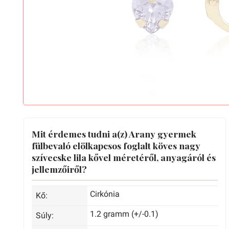
Mit érdemes tudni a(z) Arany gyermek
fülbevaló elölkapcsos foglalt köves nagy
szívecske lila kővel méretéről, anyagáról és
jellemzőiről?
Cirkónia
Kő:
1.2 gramm (+/-0.1)
Súly: