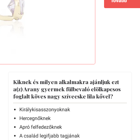
Tovább
Kiknek és milyen alkalmakra ajánljuk ezt
a(z) Arany gyermek fülbevaló elölkapcsos
foglalt köves nagy szívecske lila kővel?
Királykisasszonyoknak
Hercegnőknek
Apró felfedezőknek
A család legifjabb tagjának