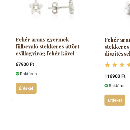
Fehér arany gyermek
Fehér aran
fülbevaló stekkeres áttört
stekkeres
csillagvirág fehér kővel
díszítésse
67900 Ft
Raktáron
116900 Ft
Raktáron
Érdekel
Érdekel