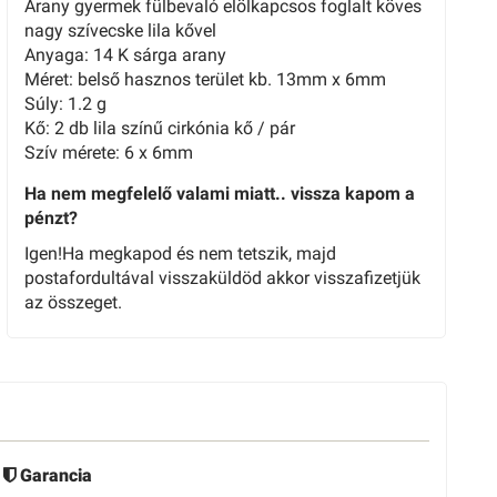
Arany gyermek fülbevaló elölkapcsos foglalt köves
nagy szívecske lila kővel
Anyaga: 14 K sárga arany
Méret: belső hasznos terület kb. 13mm x 6mm
Súly: 1.2 g
Kő: 2 db lila színű cirkónia kő / pár
Szív mérete: 6 x 6mm
Ha nem megfelelő valami miatt.. vissza kapom a
pénzt?
Igen!Ha megkapod és nem tetszik, majd
postafordultával visszaküldöd akkor visszafizetjük
az összeget.
Garancia