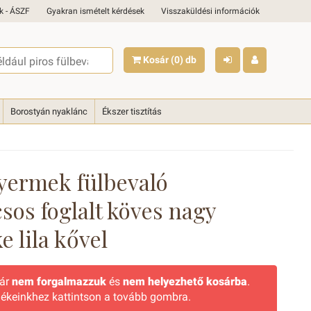
k - ÁSZF
Gyakran ismételt kérdések
Visszaküldési információk
Kosár
(0)
db
Borostyán nyaklánc
Ékszer tisztítás
yermek fülbevaló
sos foglalt köves nagy
e lila kővel
már
nem forgalmazzuk
és
nem helyezhető kosárba
.
ékeinkhez kattintson a tovább gombra.