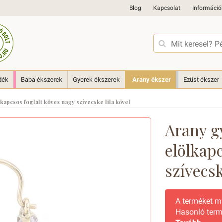
Blog
Kapcsolat
Információ
dék
Baba ékszerek
Gyerek ékszerek
Arany ékszer
Ezüst ékszer
apcsos foglalt köves nagy szívecske lila kővel
Arany g
elölkapc
szívecsk
A terméket 
Hasonló term