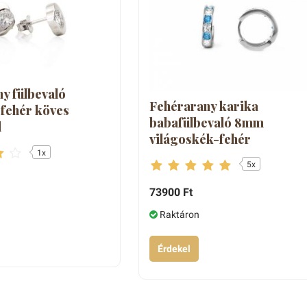
y fülbevaló
Fehérarany karika
 fehér köves
babafülbevaló 8mm
l
világoskék-fehér
1x
5x
73900 Ft
Raktáron
Érdekel