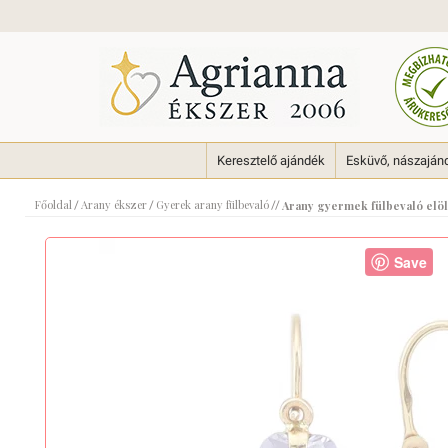
Keresztelő ajándék
Esküvő, nászaján
Főoldal
Arany ékszer
Gyerek arany fülbevaló
/
/
//
Arany gyermek fülbevaló elölk
Save