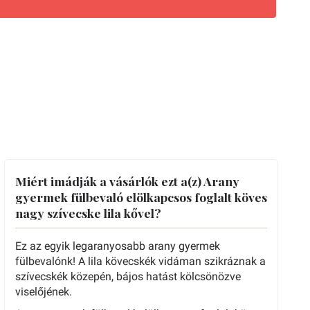
Miért imádják a vásárlók ezt a(z) Arany
gyermek fülbevaló elölkapcsos foglalt köves
nagy szívecske lila kővel?
Ez az egyik legaranyosabb arany gyermek
fülbevalónk! A lila kövecskék vidáman szikráznak a
szívecskék közepén, bájos hatást kölcsönözve
viselőjének.