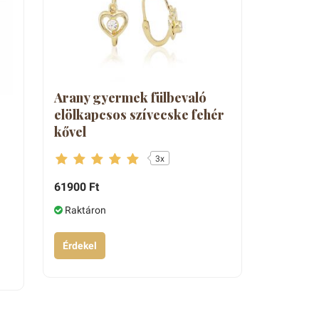
Arany gyermek fülbevaló
elölkapcsos szívecske fehér
kővel
3x
61900 Ft
Raktáron
Érdekel