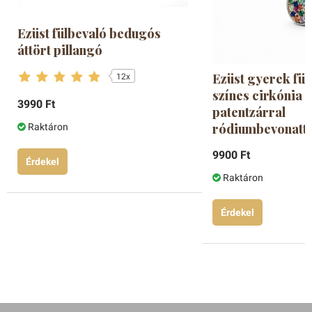
Ezüst fülbevaló bedugós
áttört pillangó
Ezüst gyerek fül
12x
színes cirkónia 
3990 Ft
patentzárral
ródiumbevonatta
Raktáron
9900 Ft
Érdekel
Raktáron
Érdekel