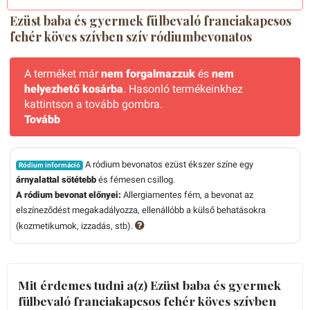
Ezüst baba és gyermek fülbevaló franciakapcsos
fehér köves szívben szív ródiumbevonatos
A terméket már
nem forgalmazzuk
és
nem
helyezhető kosárba
. Hasonló termékeinkhez
kattintson a tovább gombra.
Tovább
A ródium bevonatos ezüst ékszer színe egy
Ródium információ
árnyalattal sötétebb
és fémesen csillog.
A ródium bevonat előnyei:
Allergiamentes fém, a bevonat az
elszíneződést megakadályozza, ellenállóbb a külső behatásokra
(kozmetikumok, izzadás, stb).
Mit érdemes tudni a(z) Ezüst baba és gyermek
fülbevaló franciakapcsos fehér köves szívben