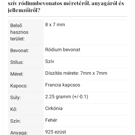
szív ródiumbevonatos méretéről, anyagáról és
jellemzőiről?
8 x 7 mm
Belső
hasznos
terület:
Ródium bevonat
Bevonat:
Szív
Stílus:
Díszítés mérete: 7mm x 7mm
Méret:
Francia kapcsos
Kapocs:
2.25 gramm (+/-0.1)
Súly:
Cirkónia
Kő:
Fehér
Szín:
925 ezüst
Anyaga: