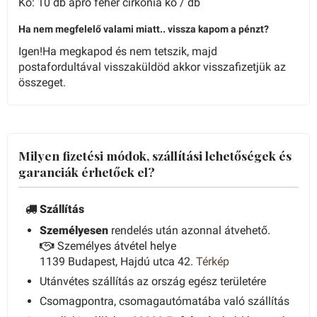
Kő: 10 db apró fehér cirkónia kő / db
Ha nem megfelelő valami miatt.. vissza kapom a pénzt?
Igen!Ha megkapod és nem tetszik, majd
postafordultával visszaküldöd akkor visszafizetjük az
összeget.
Milyen fizetési módok, szállítási lehetőségek és
garanciák érhetőek el?
Szállítás
Személyesen
rendelés után azonnal átvehető.
Személyes átvétel helye
1139 Budapest, Hajdú utca 42.
Térkép
Utánvétes szállítás az ország egész területére
Csomagpontra, csomagautómatába való szállítás