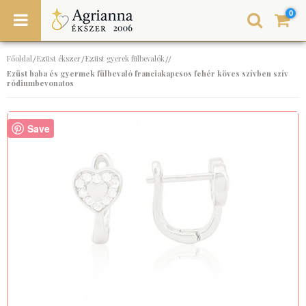
0
Főoldal
Ezüst ékszer
Ezüst gyerek fülbevalók
/
/
//
Ezüst baba és gyermek fülbevaló franciakapcsos fehér köves szívben szív
ródiumbevonatos
Save