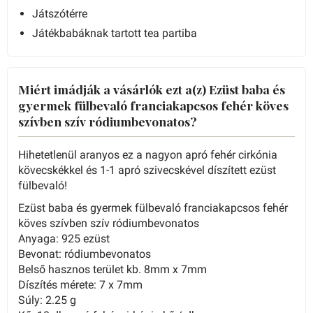
Játszótérre
Játékbabáknak tartott tea partiba
Miért imádják a vásárlók ezt a(z) Ezüst baba és
gyermek fülbevaló franciakapcsos fehér köves
szívben szív ródiumbevonatos?
Hihetetlenül aranyos ez a nagyon apró fehér cirkónia
kövecskékkel és 1-1 apró szivecskével díszített ezüst
fülbevaló!
Ezüst baba és gyermek fülbevaló franciakapcsos fehér
köves szívben szív ródiumbevonatos
Anyaga: 925 ezüst
Bevonat: ródiumbevonatos
Belső hasznos terület kb. 8mm x 7mm
Díszítés mérete: 7 x 7mm
Súly: 2.25 g