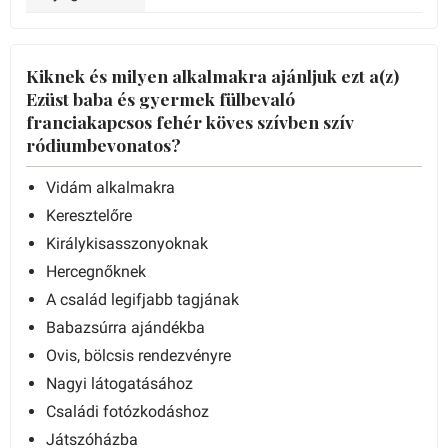
Kiknek és milyen alkalmakra ajánljuk ezt a(z)
Ezüst baba és gyermek fülbevaló
franciakapcsos fehér köves szívben szív
ródiumbevonatos?
Vidám alkalmakra
Keresztelőre
Királykisasszonyoknak
Hercegnőknek
A család legifjabb tagjának
Babazsúrra ajándékba
Ovis, bölcsis rendezvényre
Nagyi látogatásához
Családi fotózkodáshoz
Játszóházba