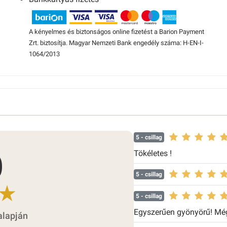
A kényelmes és biztonságos online fizetést a Barion Payment
Zrt. biztosítja. Magyar Nemzeti Bank engedély száma: H-EN-I-
1064/2013
5
- csillag
0
Tökéletes !
5
- csillag
5
- csillag
Egyszerűen gyönyörű! Még
alapján