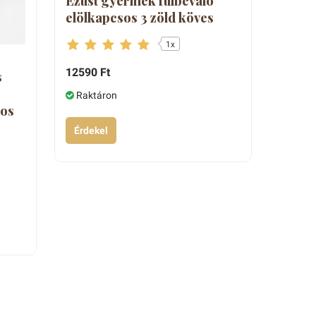
Ezüst gyermek fülbevaló
elölkapcsos 3 zöld köves
1x
12590 Ft
s
Raktáron
tos
Érdekel