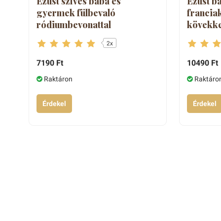
Ezüst szíves baba és
Ezüst b
gyermek fülbevaló
francia
ródiumbevonattal
kövekke
2x
7190 Ft
10490 Ft
Raktáron
Raktáro
Érdekel
Érdekel