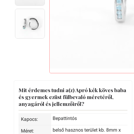
Mit érdemes tudni a(z) Apró kék köves baba
és gyermek ezüst fülbevaló méretéről,
anyagáról és jellemzőiről?
Bepattintós
Kapocs:
belső hasznos terület kb. 8mm x
Méret: