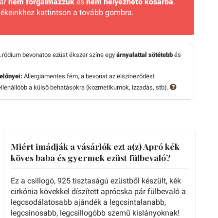
már
nem forgalmazzuk
és
nem helyezhető kosárba
.
ékeinkhez kattintson a tovább gombra.
 ródium bevonatos ezüst ékszer színe egy
árnyalattal sötétebb
és
előnyei:
Allergiamentes fém, a bevonat az elszíneződést
lenállóbb a külső behatásokra (kozmetikumok, izzadás, stb).
Miért imádják a vásárlók ezt a(z) Apró kék
köves baba és gyermek ezüst fülbevaló?
Ez a csillogó, 925 tisztaságú ezüstből készült, kék
cirkónia kövekkel díszített aprócska pár fülbevaló a
legcsodálatosabb ajándék a legcsintalanabb,
legcsinosabb, legcsillogóbb szemű kislányoknak!