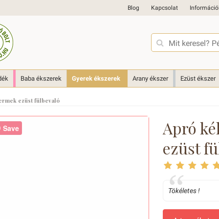
Blog
Kapcsolat
Információ
dék
Baba ékszerek
Gyerek ékszerek
Arany ékszer
Ezüst ékszer
ermek ezüst fülbevaló
Apró ké
Save
ezüst fü
Tökéletes !