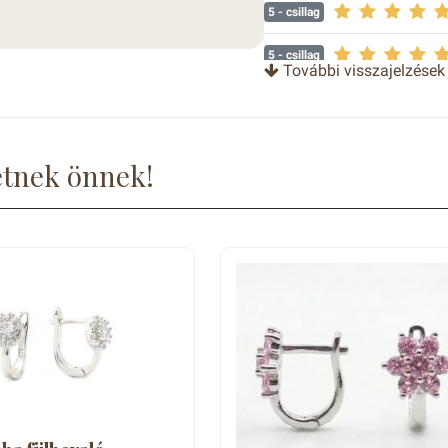
5
- csillag
5
- csillag
További visszajelzések
5
- csillag
etnek önnek!