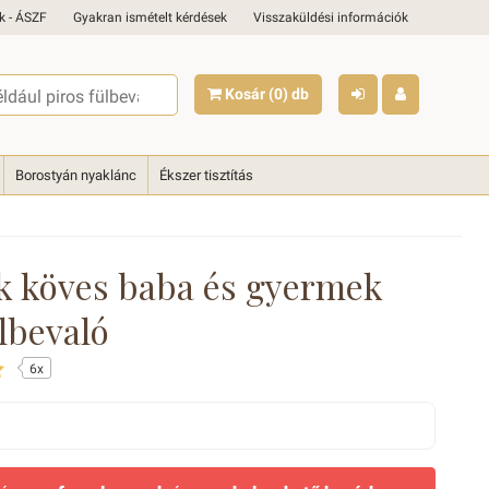
k - ÁSZF
Gyakran ismételt kérdések
Visszaküldési információk
Kosár
(0)
db
Borostyán nyaklánc
Ékszer tisztítás
k köves baba és gyermek
lbevaló
6x