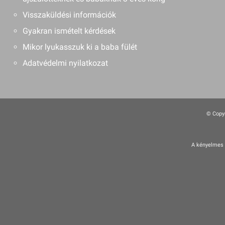
Visszaküldési információk
Gyakran ismételt kérdések
Mikor lyukasszuk ki a baba fülét
Adatvédelmi nyilatkozat
© Copyr
A kényelmes é