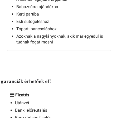
Babazsúrra ajándékba
Kerti partiba
Esti sütögetéshez
Tóparti pancsoláshoz
Azoknak a nagylányoknak, akik már egyedül is
tudnak fogat mosni
s garanciák érhetőek el?
Fizetés
Utánvét
Banki előreutalás
Bankkártyás fizetés