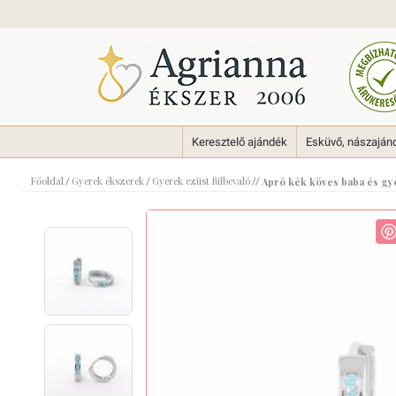
Keresztelő ajándék
Esküvő, nászaján
Főoldal
Gyerek ékszerek
Gyerek ezüst fülbevaló
/
/
//
Apró kék köves baba és gy