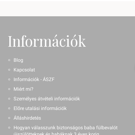
Információk
Blog
Kapcsolat
Információk - ÁSZF
Miért mi?
Személyes átvételi információk
Előre utalási információk
Álláshirdetés
Hogyan válasszunk biztonságos baba fülbevalót
újszülötteknek és babáknak 3 éves korig