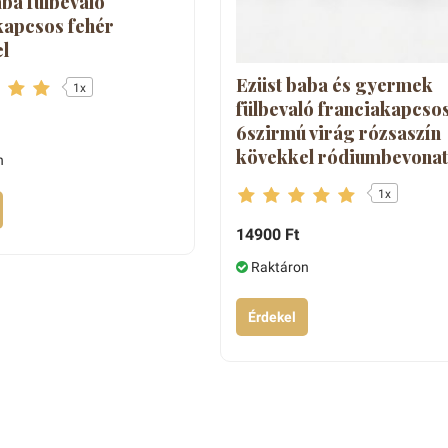
aba fülbevaló
kapcsos fehér
l
Ezüst baba és gyermek
1x
fülbevaló franciakapcso
6szirmú virág rózsaszín
kövekkel ródiumbevona
n
1x
14900 Ft
Raktáron
Érdekel