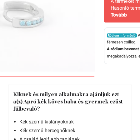
A terméket 
Hasonló term
Tovább
A
Ródium információ
fémesen csillog.
A ródium bevonat 
megakadályozza, el
Kiknek és milyen alkalmakra ajánljuk ezt
a(z) Apró kék köves baba és gyermek ezüst
fülbevaló?
Kék szemű kislányoknak
Kék szemű hercegnőknek
A család legifjabb tagjának