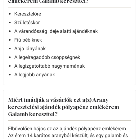
emlékérem Galamb kereszttel?
Keresztelőre
Születéskor
A várandósság ideje alatti ajándéknak
Fiú bébiknek
Apja lányának
A legelragadóbb csöppségnek
A legizgatottabb nagymamának
A legjobb anyának
Miért imádják a vásárlók ezt a(z) Arany
keresztelési ajándék pólyapénz emlékérem
Galamb kereszttel?
Elbűvölően bájos ez az ajándék pólyapénz emlékérem.
Az érem 14 karátos aranyból készült, és egy galamb és