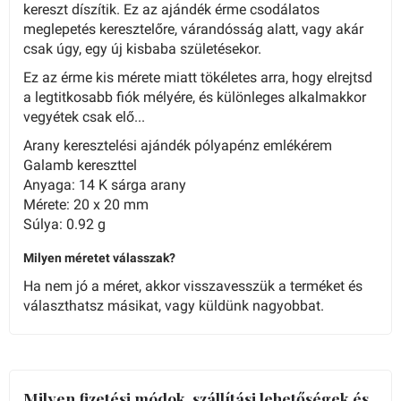
kereszt díszítik. Ez az ajándék érme csodálatos
meglepetés keresztelőre, várandósság alatt, vagy akár
csak úgy, egy új kisbaba születésekor.
Ez az érme kis mérete miatt tökéletes arra, hogy elrejtsd
a legtitkosabb fiók mélyére, és különleges alkalmakkor
vegyétek csak elő...
Arany keresztelési ajándék pólyapénz emlékérem
Galamb kereszttel
Anyaga: 14 K sárga arany
Mérete: 20 x 20 mm
Súlya: 0.92 g
Milyen méretet válasszak?
Ha nem jó a méret, akkor visszavesszük a terméket és
választhatsz másikat, vagy küldünk nagyobbat.
Milyen fizetési módok, szállítási lehetőségek és