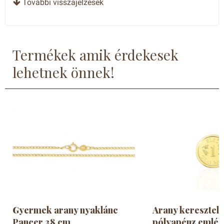
További visszajelzések
Anikó
5
- csillag
Szép a pólyapénz. A díszdoboz gagyi.
Veronika
5
- csillag
Termékek amik érdekesek
Mária
5
- csillag
lehetnek önnek!
Zoltánné
5
- csillag
Gyermek arany nyaklánc
Arany keresztelé
Pancer 38 cm
pólyapénz emlék