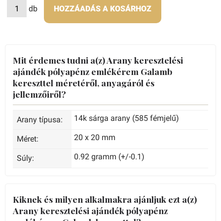
db
HOZZÁADÁS A KOSÁRHOZ
Mit érdemes tudni a(z) Arany keresztelési
ajándék pólyapénz emlékérem Galamb
kereszttel méretéről, anyagáról és
jellemzőiről?
14k sárga arany (585 fémjelű)
Arany típusa:
20 x 20 mm
Méret:
0.92 gramm (+/-0.1)
Súly:
Kiknek és milyen alkalmakra ajánljuk ezt a(z)
Arany keresztelési ajándék pólyapénz