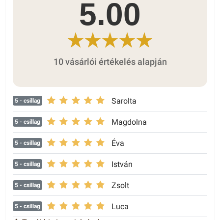
5.00
10 vásárlói értékelés alapján
Sarolta
5
- csillag
Magdolna
5
- csillag
Éva
5
- csillag
István
5
- csillag
Zsolt
5
- csillag
Luca
5
- csillag