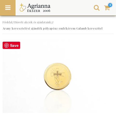
0
Főoldal
Húsvéti akciók és ajánlataink
/
//
Arany keresztelési ajándék pólyapénz emlékérem Galamb kereszttel
Save