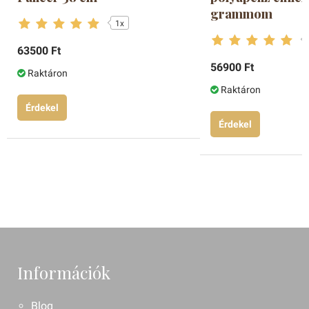
grammom
1x
63500 Ft
56900 Ft
Raktáron
Raktáron
Érdekel
Érdekel
Információk
Blog