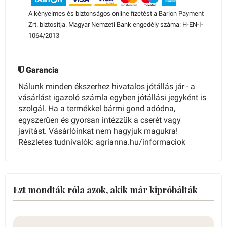
A kényelmes és biztonságos online fizetést a Barion Payment
Zrt. biztosítja. Magyar Nemzeti Bank engedély száma: H-EN-I-
1064/2013
Garancia
Nálunk minden ékszerhez hivatalos jótállás jár - a
vásárlást igazoló számla egyben jótállási jegyként is
szolgál. Ha a termékkel bármi gond adódna,
egyszerűen és gyorsan intézzük a cserét vagy
javítást. Vásárlóinkat nem hagyjuk magukra!
Részletes tudnivalók: agrianna.hu/informaciok
Ezt mondták róla azok, akik már kipróbálták