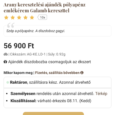
Arany keresztelési ajándék pólyapénz
emlékérem Galamb kereszttel
10x
Szép a pólyapénz. A díszdoboz gagyi.
56 900 Ft
db
| Cikkszám: AG-KE.LD-1 | Súly: 0.92g
Ajándék díszdobozba csomagoljuk az ékszert
Mikor kapom meg |
Fizetés, szállítás bővebben
Raktáron
, szállításra kész. Azonnal átvehető
Személyesen
rendelés után azonnal átvehető.
Térkép
Kiszállítással:
várható érkezés 08.11. (Kedd)