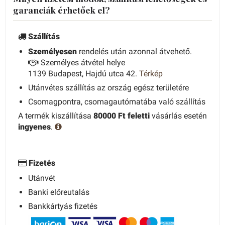
garanciák érhetőek el?
Szállítás
Személyesen
rendelés után azonnal átvehető.
Személyes átvétel helye
1139 Budapest, Hajdú utca 42.
Térkép
Utánvétes szállítás az ország egész területére
Csomagpontra, csomagautómatába való szállítás
A termék kiszállítása
80000 Ft feletti
vásárlás esetén
ingyenes
.
Fizetés
Utánvét
Banki előreutalás
Bankkártyás fizetés