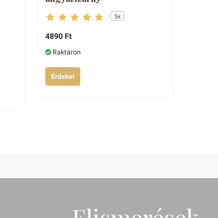
5x
4890 Ft
Raktáron
Érdekel
Elismerések