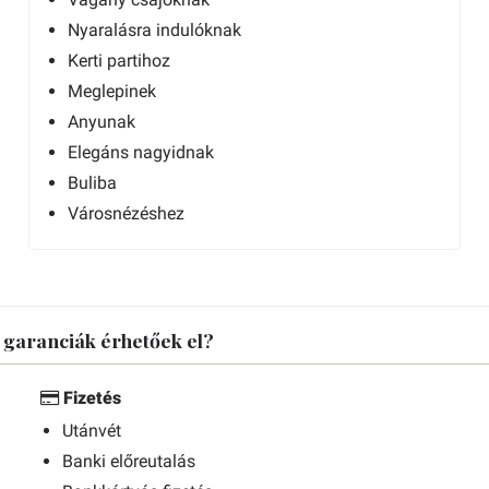
Nyaralásra indulóknak
Kerti partihoz
Meglepinek
Anyunak
Elegáns nagyidnak
Buliba
Városnézéshez
s garanciák érhetőek el?
Fizetés
Utánvét
Banki előreutalás