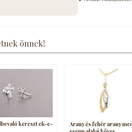
etnek önnek!
lbevaló kereszt ek-e-
Arany és fehér arany me
csepp alakú köves