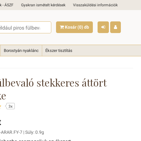
k - ÁSZF
Gyakran ismételt kérdések
Visszaküldési információk
Kosár
(0)
db
Borostyán nyaklánc
Ékszer tisztítás
lbevaló stekkeres áttört
ke
3x
t
ARAR.FY-7 | Súly: 0.9g