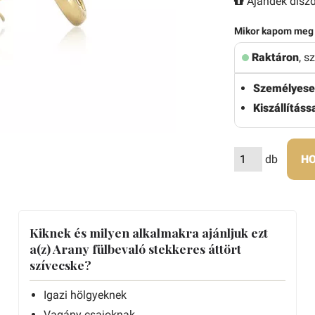
Ajándék díszd
Mikor kapom meg
Raktáron
, s
Személyese
Kiszállítássa
db
HO
Kiknek és milyen alkalmakra ajánljuk ezt
a(z) Arany fülbevaló stekkeres áttört
szívecske?
Igazi hölgyeknek
Vagány csajoknak