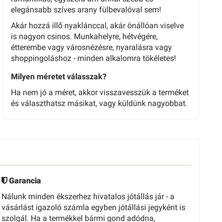
elegánsabb szíves arany fülbevalóval sem!
Akár hozzá illő nyaklánccal, akár önállóan viselve
is nagyon csinos. Munkahelyre, hétvégére,
étterembe vagy városnézésre, nyaralásra vagy
shoppingoláshoz - minden alkalomra tökéletes!
Milyen méretet válasszak?
Ha nem jó a méret, akkor visszavesszük a terméket
és választhatsz másikat, vagy küldünk nagyobbat.
Garancia
Nálunk minden ékszerhez hivatalos jótállás jár - a
vásárlást igazoló számla egyben jótállási jegyként is
szolgál. Ha a termékkel bármi gond adódna,