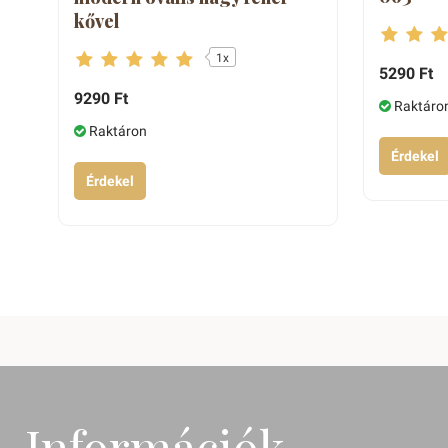
kővel
1x
5290 Ft
9290 Ft
Raktáro
Raktáron
Érdekel
Érdekel
Információk