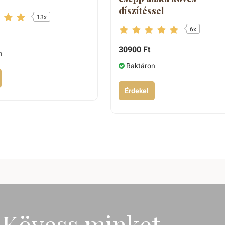
díszítéssel
13x
6x
30900 Ft
n
Raktáron
Érdekel
Kövess minket