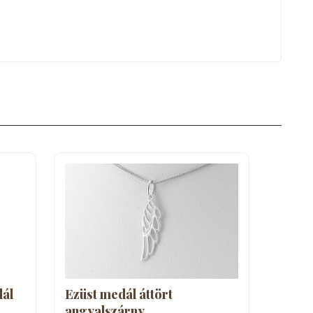
dál
Ezüst medál áttört
angyalszárny