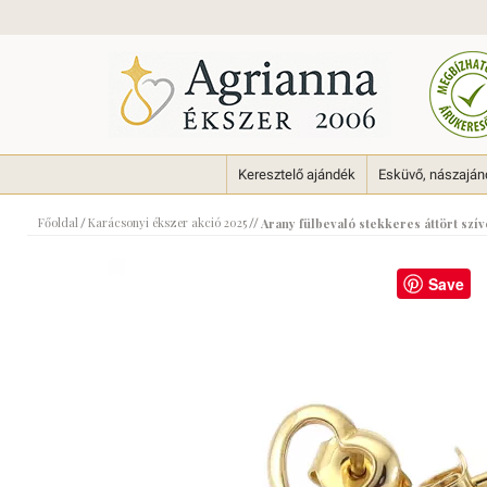
Keresztelő ajándék
Esküvő, nászajá
Főoldal
Karácsonyi ékszer akció 2025
/
//
Arany fülbevaló stekkeres áttört szí
Save