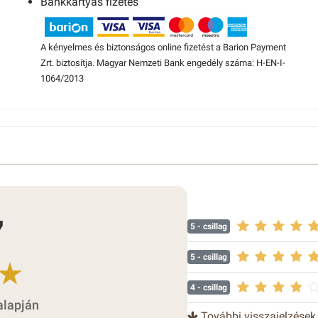
Bankkártyás fizetés
A kényelmes és biztonságos online fizetést a Barion Payment
Zrt. biztosítja. Magyar Nemzeti Bank engedély száma: H-EN-I-
1064/2013
7
5
- csillag
5
- csillag
4
- csillag
alapján
További visszajelzések