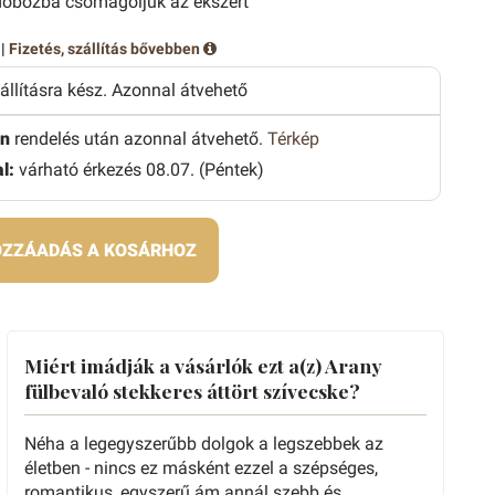
obozba csomagoljuk az ékszert
 |
Fizetés, szállítás bővebben
zállításra kész. Azonnal átvehető
n
rendelés után azonnal átvehető.
Térkép
l:
várható érkezés 08.07. (Péntek)
ZZÁADÁS A KOSÁRHOZ
Miért imádják a vásárlók ezt a(z) Arany
fülbevaló stekkeres áttört szívecske?
Néha a legegyszerűbb dolgok a legszebbek az
életben - nincs ez másként ezzel a szépséges,
romantikus, egyszerű ám annál szebb és