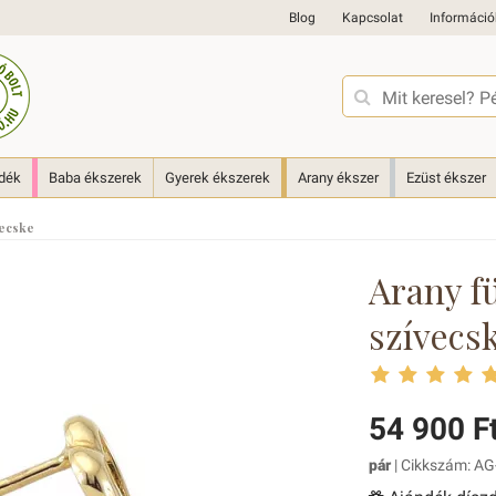
Blog
Kapcsolat
Információ
ndék
Baba ékszerek
Gyerek ékszerek
Arany ékszer
Ezüst ékszer
vecske
Arany fü
szívecs
54 900 F
pár
| Cikkszám: AG-