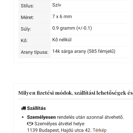
Szív
Stílus:
7 x 6 mm
Méret:
0.9 gramm (+/-0.1)
Súly:
Kő nélkül
Kő:
14k sárga arany (585 fémjelű)
Arany típusa:
Milyen fizetési módok, szállítási lehetőségek é
Szállítás
Személyesen
rendelés után azonnal átvehető.
Személyes átvétel helye
1139 Budapest, Hajdú utca 42.
Térkép