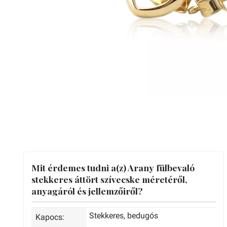
Mit érdemes tudni a(z) Arany fülbevaló
stekkeres áttört szívecske méretéről,
anyagáról és jellemzőiről?
Stekkeres, bedugós
Kapocs: