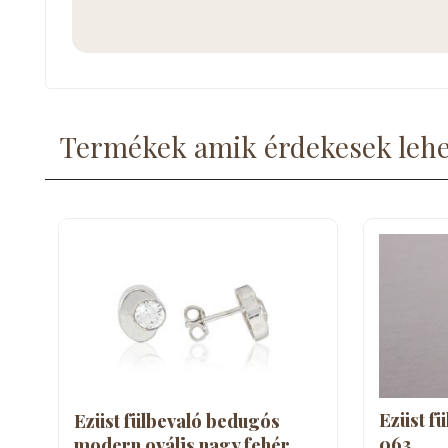
Termékek amik érdekesek leh
Ezüst fü
Ezüst fülbevaló bedugós
063
modern ovális nagy fehér