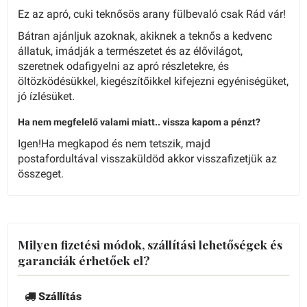
Ez az apró, cuki teknősös arany fülbevaló csak Rád vár!
Bátran ajánljuk azoknak, akiknek a teknős a kedvenc
állatuk, imádják a természetet és az élővilágot,
szeretnek odafigyelni az apró részletekre, és
öltözködésükkel, kiegészítőikkel kifejezni egyéniségüket,
jó ízlésüket.
Ha nem megfelelő valami miatt.. vissza kapom a pénzt?
Igen!Ha megkapod és nem tetszik, majd
postafordultával visszaküldöd akkor visszafizetjük az
összeget.
Milyen fizetési módok, szállítási lehetőségek és
garanciák érhetőek el?
Szállítás