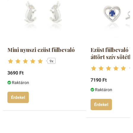
Mini nyuszi ezüst fülbevaló
Ezüst fülbevaló
áttört szív sötét
9x
3690 Ft
7190 Ft
Raktáron
Raktáron
Érdekel
Érdekel