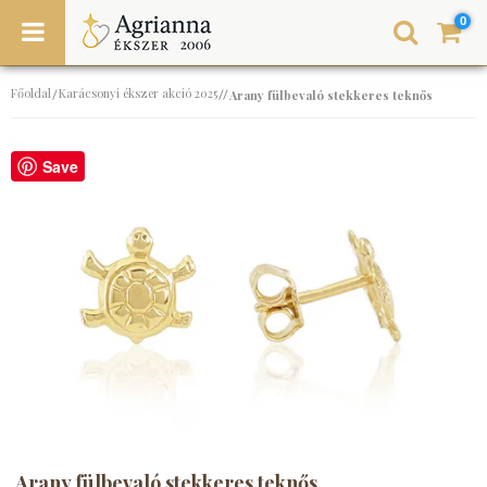
0
Főoldal
Karácsonyi ékszer akció 2025
/
//
Arany fülbevaló stekkeres teknős
Save
Arany fülbevaló stekkeres teknős