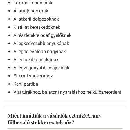
Teknős imádóknak
Állatrajongóknak
Állatkerti dolgozóknak
Kisállat kereskedőknek
A részletekre odafigyelőknek
A legkedvesebb anyukának
A legbelevalóbb nagyinak
A legcukibb unokának
A legvagányabb csajszinak
Éttermi vacsorához
Kerti partiba
Vízi túrákhoz, balatoni nyaraláshoz nélkülözhetetlen!
Miért imádják a vásárlók ezt a(z) Arany
fülbevaló stekkeres teknős?