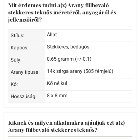
Mit érdemes tudni a(z) Arany fülbevaló
stekkeres teknős méretéről, anyagáról és
jellemzőiről?
Állat
Stílus:
Stekkeres, bedugós
Kapocs:
0.65 gramm (+/-0.1)
Súly:
14k sárga arany (585 fémjelű)
Arany típusa:
Kő nélkül
Kő:
8 x 8 mm
Hosszúság:
Kiknek és milyen alkalmakra ajánljuk ezt a(z)
Arany fülbevaló stekkeres teknős?