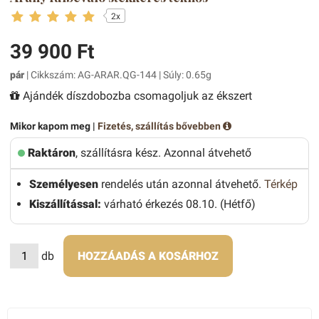
2x
39 900 Ft
pár
| Cikkszám: AG-ARAR.QG-144 | Súly: 0.65g
Ajándék díszdobozba csomagoljuk az ékszert
Mikor kapom meg |
Fizetés, szállítás bővebben
Raktáron
, szállításra kész. Azonnal átvehető
Személyesen
rendelés után azonnal átvehető.
Térkép
Kiszállítással:
várható érkezés 08.10. (Hétfő)
db
HOZZÁADÁS A KOSÁRHOZ