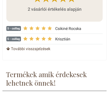
2 vásárlói értékelés alapján
Csikiné Rocska
5
- csillag
Krisztián
5
- csillag
További visszajelzések
Termékek amik érdekesek
lehetnek önnek!