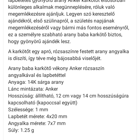
lapbetétes gyönyörű arany Anker karkötőt elsősorban
különleges alkalmak megünneplésére, róluk való
megemlékezésre ajánljuk. Legyen szó keresztelő
ajándékról, első szülinapról, a születés napjának
megemlékezéséről vagy bármi más fontos eseményről,
ez a személyre szabható arany baba karkötő biztos,
hogy gyönyörű ajándék lesz.
A karkötőt egy apró, rózsaszínre festett arany angyalka
is díszíti, így téve még bájosabbá viselőjét.
Arany baba karkötő vékony Anker rózsaszín
angyalkával és lapbetéttel
Anyaga: 14K sárga arany
Lánc mintázata: Anker
Hosszúság: állítható, 12 cm vagy 14 cm hosszúságúra
kapcsolható (kapoccsal együtt)
Szélessége: 1 mm
Lapbetét mérete: 4x20 mm
Angyalka mérete: 7x7 mm
Súly: 1.25 g