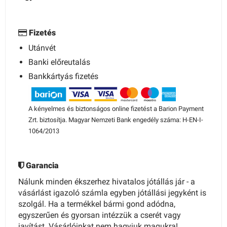
Fizetés
Utánvét
Banki előreutalás
Bankkártyás fizetés
A kényelmes és biztonságos online fizetést a Barion Payment
Zrt. biztosítja. Magyar Nemzeti Bank engedély száma: H-EN-I-
1064/2013
Garancia
Nálunk minden ékszerhez hivatalos jótállás jár - a
vásárlást igazoló számla egyben jótállási jegyként is
szolgál. Ha a termékkel bármi gond adódna,
egyszerűen és gyorsan intézzük a cserét vagy
javítást. Vásárlóinkat nem hagyjuk magukra!