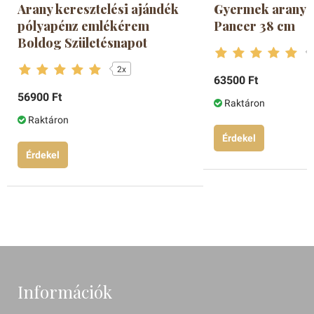
Arany keresztelési ajándék
Gyermek arany 
pólyapénz emlékérem
Pancer 38 cm
Boldog Születésnapot
2x
63500 Ft
56900 Ft
Raktáron
Raktáron
Érdekel
Érdekel
Információk