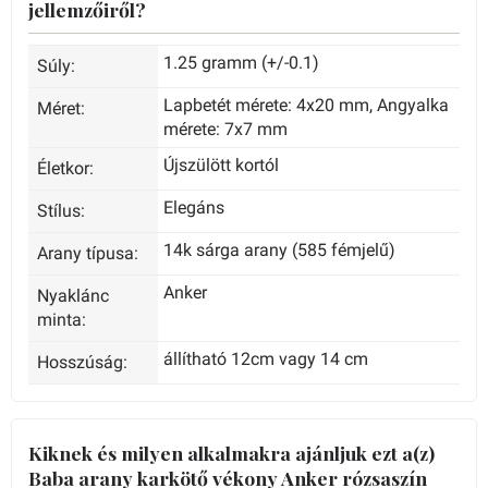
jellemzőiről?
1.25 gramm (+/-0.1)
Súly:
Lapbetét mérete: 4x20 mm, Angyalka
Méret:
mérete: 7x7 mm
Újszülött kortól
Életkor:
Elegáns
Stílus:
14k sárga arany (585 fémjelű)
Arany típusa:
Anker
Nyaklánc
minta:
állítható 12cm vagy 14 cm
Hosszúság:
Kiknek és milyen alkalmakra ajánljuk ezt a(z)
Baba arany karkötő vékony Anker rózsaszín