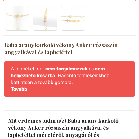
Baba arany karkötő vékony Anker rózsaszín
angyalkával és lapbetéttel
A terméket már
nem forgalmazzuk
és
nem
helyezhető kosárba
. Hasonló termékeinkhez
kattintson a tovább gombra.
Tovább
Mit érdemes tudni a(z) Baba arany karkötő
vékony Anker rózsaszín angyalkával és
lapbetéttel méretéről, anyagáról és