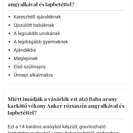
angyalkával és lapbetéttel?
Keresztelő ajándéknak
Újszülött babáknak
A legcukibb unokának
A legdrágább gyermeknek
Ajándékba
Meglepinek
Első szülinapra
Ünnepi alkalmakra
Miért imádják a vásárlók ezt a(z) Baba arany
karkötő vékony Anker rózsaszín angyalkával és
lapbetéttel?
Ezt a 14 karátos aranyból készült, gravírozható