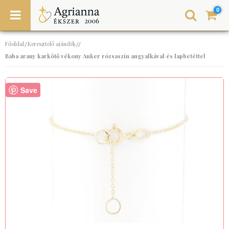
0
Főoldal
Keresztelő ajándék
/
//
Baba arany karkötő vékony Anker rózsaszín angyalkával és lapbetéttel
Save