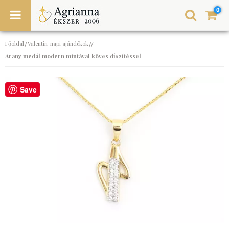
0
Főoldal
Valentin-napi ajándékok
/
//
Arany medál modern mintával köves díszítéssel
Save