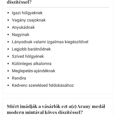
díszítéssel?
Igazi hölgyeknek
Vagány csajoknak
Anyukádnak
Nagyinak
Lányodnak valami izgalmas kiegészítővel
Legjobb barátnődnek
Szíved hölgyének
Különleges alkalomra
Meglepetés-ajándéknak
Randira
Kedvenc szerelésed feldobásához
Miért imádják a vásárlók ezt a(z) Arany medál
modern mintával köves díszítéssel?