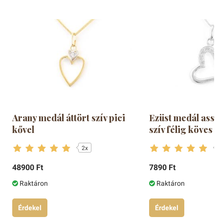
Arany medál áttört szív pici
Ezüst medál ass
kővel
szív félig köves
2x
48900 Ft
7890 Ft
Raktáron
Raktáron
Érdekel
Érdekel