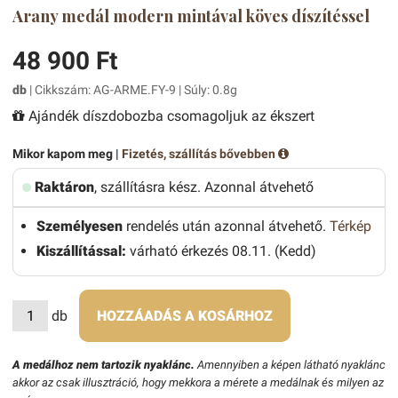
Arany medál modern mintával köves díszítéssel
48 900 Ft
db
| Cikkszám: AG-ARME.FY-9 | Súly: 0.8g
Ajándék díszdobozba csomagoljuk az ékszert
Mikor kapom meg |
Fizetés, szállítás bővebben
Raktáron
, szállításra kész. Azonnal átvehető
Személyesen
rendelés után azonnal átvehető.
Térkép
Kiszállítással:
várható érkezés 08.11. (Kedd)
db
HOZZÁADÁS A KOSÁRHOZ
A medálhoz nem tartozik nyaklánc.
Amennyiben a képen látható nyaklánc
akkor az csak illusztráció, hogy mekkora a mérete a medálnak és milyen az