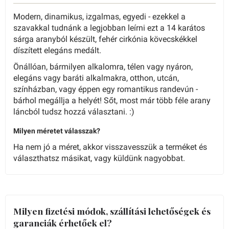
Modern, dinamikus, izgalmas, egyedi - ezekkel a
szavakkal tudnánk a legjobban leírni ezt a 14 karátos
sárga aranyból készült, fehér cirkónia kövecskékkel
díszített elegáns medált.
Önállóan, bármilyen alkalomra, télen vagy nyáron,
elegáns vagy baráti alkalmakra, otthon, utcán,
színházban, vagy éppen egy romantikus randevún -
bárhol megállja a helyét! Sőt, most már több féle arany
láncból tudsz hozzá választani. :)
Milyen méretet válasszak?
Ha nem jó a méret, akkor visszavesszük a terméket és
választhatsz másikat, vagy küldünk nagyobbat.
Milyen fizetési módok, szállítási lehetőségek és
garanciák érhetőek el?