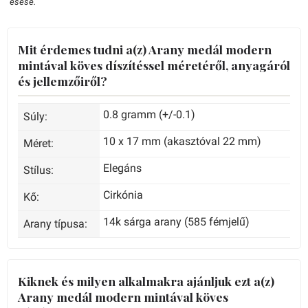
esése.
Mit érdemes tudni a(z) Arany medál modern
mintával köves díszítéssel méretéről, anyagáról
és jellemzőiről?
0.8 gramm (+/-0.1)
Súly:
10 x 17 mm (akasztóval 22 mm)
Méret:
Elegáns
Stílus:
Cirkónia
Kő:
14k sárga arany (585 fémjelű)
Arany típusa:
Kiknek és milyen alkalmakra ajánljuk ezt a(z)
Arany medál modern mintával köves