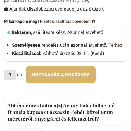
pár
| Cikkszám: c.r-a12.4.20s-6mm-r | Súly: 0.9g
Ajándék díszdobozba csomagoljuk az ékszert
Mikor kapom meg |
Fizetés, szállítás bővebben
Raktáron
, szállításra kész. Azonnal átvehető
Személyesen
rendelés után azonnal átvehető.
Térkép
Kiszállítással:
várható érkezés 08.11. (Kedd)
db
HOZZÁADÁS A KOSÁRHOZ
Mit érdemes tudni a(z) Arany baba fülbevaló
francia kapcsos rózsaszín-fehér kővel 6mm
méretéről, anyagáról és jellemzőiről?