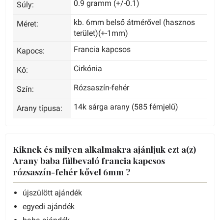
0.9 gramm (+/-0.1)
Súly:
kb. 6mm belső átmérővel (hasznos
Méret:
terület)(+-1mm)
Francia kapcsos
Kapocs:
Cirkónia
Kő:
Rózsaszín-fehér
Szín:
14k sárga arany (585 fémjelű)
Arany típusa:
Kiknek és milyen alkalmakra ajánljuk ezt a(z)
Arany baba fülbevaló francia kapcsos
rózsaszín-fehér kővel 6mm ?
újszülött ajándék
egyedi ajándék