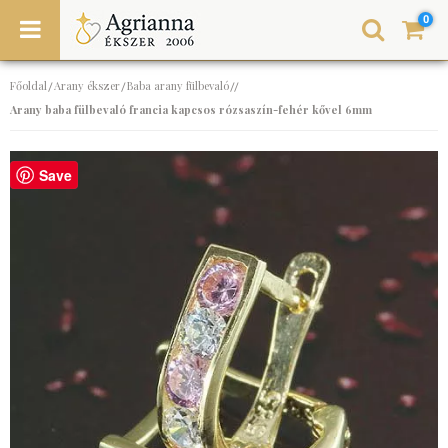
0
Főoldal
Arany ékszer
Baba arany fülbevaló
/
/
//
Arany baba fülbevaló francia kapcsos rózsaszín-fehér kővel 6mm
Save