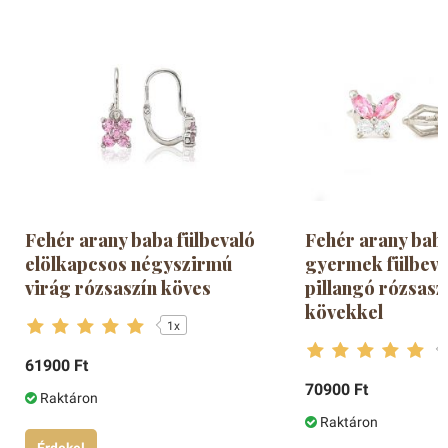
Tímea
5
- csillag
Fehér arany baba fülbevaló
Fehér arany bab
elölkapcsos négyszirmú
gyermek fülbeva
virág rózsaszín köves
pillangó rózsasz
kövekkel
1x
61900 Ft
70900 Ft
Raktáron
Raktáron