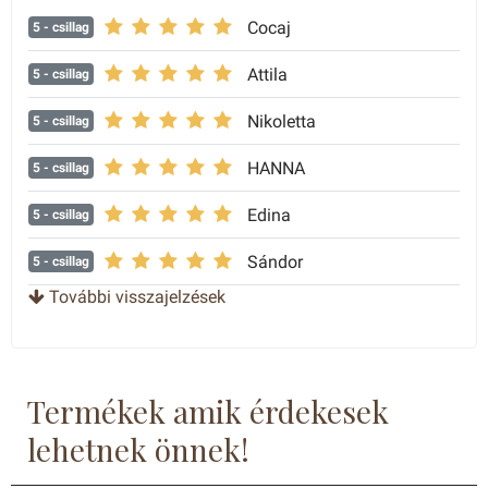
Cocaj
5
- csillag
Attila
5
- csillag
Nikoletta
5
- csillag
HANNA
5
- csillag
Edina
5
- csillag
Sándor
5
- csillag
További visszajelzések
Dominika
5
- csillag
Fanni
5
- csillag
Termékek amik érdekesek
Csaba
5
- csillag
lehetnek önnek!
Ilona
5
- csillag
Nagyon meg vagyok elégedve.