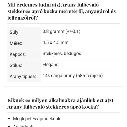
Mit érdemes tudni a(z) Arany fülbevaló
stekkeres apró kocka méretéről, anyagáról és
jellemzőiről?
0.8 gramm (+/-0.1)
Súly:
4.5 x 4.5 mm
Méret:
Stekkeres, bedugós
Kapocs:
Elegáns
Stílus:
14k sárga arany (585 fémjelű)
Arany típusa:
Kiknek és milyen alkalmakra ajánljuk ezt a(z)
Arany fülbevaló stekkeres apró kocka?
Meglepetés-ajándéknak
Anyudnak