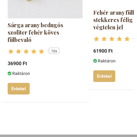
Fehér arany fülb
stekkeres félig 
Sárga arany bedugós
végtelen jel
szoliter fehér köves
fülbevaló
61900 Ft
10x
Raktáron
36900 Ft
Raktáron
Érdekel
Érdekel