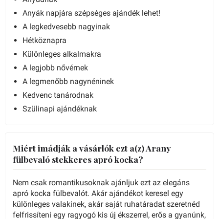
Anyák napjára szépséges ajándék lehet!
A legkedvesebb nagyinak
Hétköznapra
Különleges alkalmakra
A legjobb nővérnek
A legmenőbb nagynéninek
Kedvenc tanárodnak
Szülinapi ajándéknak
Miért imádják a vásárlók ezt a(z) Arany
fülbevaló stekkeres apró kocka?
Nem csak romantikusoknak ajánljuk ezt az elegáns
apró kocka fülbevalót. Akár ajándékot keresel egy
különleges valakinek, akár saját ruhatáradat szeretnéd
felfrissíteni egy ragyogó kis új ékszerrel, erős a gyanúnk,