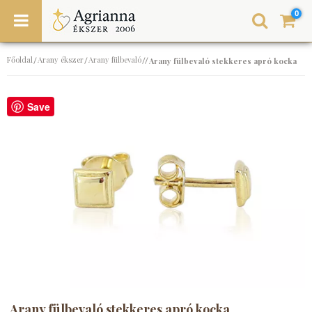
0
Főoldal
Arany ékszer
Arany fülbevaló
/
/
//
Arany fülbevaló stekkeres apró kocka
Save
Arany fülbevaló stekkeres apró kocka