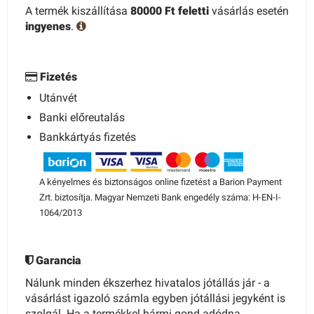
A termék kiszállítása
80000 Ft feletti
vásárlás esetén
ingyenes
.
Fizetés
Utánvét
Banki előreutalás
Bankkártyás fizetés
A kényelmes és biztonságos online fizetést a Barion Payment
Zrt. biztosítja. Magyar Nemzeti Bank engedély száma: H-EN-I-
1064/2013
Garancia
Nálunk minden ékszerhez hivatalos jótállás jár - a
vásárlást igazoló számla egyben jótállási jegyként is
szolgál. Ha a termékkel bármi gond adódna,