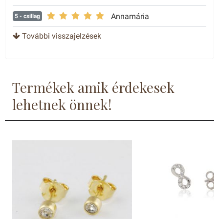
Annamária
5
- csillag
További visszajelzések
Termékek amik érdekesek
lehetnek önnek!