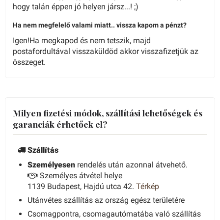
hogy talán éppen jó helyen jársz...! ;)
Ha nem megfelelő valami miatt.. vissza kapom a pénzt?
Igen!Ha megkapod és nem tetszik, majd
postafordultával visszaküldöd akkor visszafizetjük az
összeget.
Milyen fizetési módok, szállítási lehetőségek és
garanciák érhetőek el?
Szállítás
Személyesen
rendelés után azonnal átvehető.
Személyes átvétel helye
1139 Budapest, Hajdú utca 42.
Térkép
Utánvétes szállítás az ország egész területére
Csomagpontra, csomagautómatába való szállítás