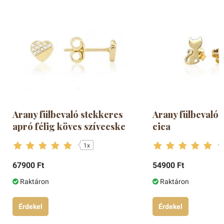
Arany fülbevaló stekkeres
Arany fülbevaló 
apró félig köves szívecske
cica
1x
67900 Ft
54900 Ft
Raktáron
Raktáron
Érdekel
Érdekel