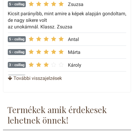
Zsuzsa
5
- csillag
Kicsit parányíbb, mint amire a képek alapján gondoltam,
de nagy sikere volt
az unokámnál. Klassz. Zsuzsa
Antal
5
- csillag
Márta
5
- csillag
Károly
3
- csillag
Bozsonyi B.
További visszajelzések
4
- csillag
Sandorne
5
- csillag
Termékek amik érdekesek
lehetnek önnek!