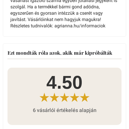
vásárlást igazoló számla egyben jótállási jegyként is
szolgál. Ha a termékkel bármi gond adódna,
egyszerűen és gyorsan intézzük a cserét vagy
javítást. Vásárlóinkat nem hagyjuk magukra!
Részletes tudnivalók: agrianna.hu/informaciok
Ezt mondták róla azok, akik már kipróbálták
4.50
6 vásárlói értékelés alapján