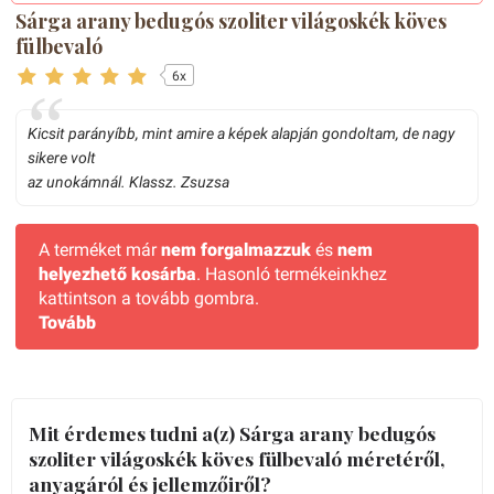
Sárga arany bedugós szoliter világoskék köves
fülbevaló
6x
Kicsit parányíbb, mint amire a képek alapján gondoltam, de nagy
sikere volt
az unokámnál. Klassz. Zsuzsa
A terméket már
nem forgalmazzuk
és
nem
helyezhető kosárba
. Hasonló termékeinkhez
kattintson a tovább gombra.
Tovább
Mit érdemes tudni a(z) Sárga arany bedugós
szoliter világoskék köves fülbevaló méretéről,
anyagáról és jellemzőiről?