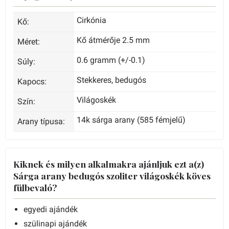
Cirkónia
Kő:
Kő átmérője 2.5 mm
Méret:
0.6 gramm (+/-0.1)
Súly:
Stekkeres, bedugós
Kapocs:
Világoskék
Szín:
14k sárga arany (585 fémjelű)
Arany típusa:
Kiknek és milyen alkalmakra ajánljuk ezt a(z)
Sárga arany bedugós szoliter világoskék köves
fülbevaló?
egyedi ajándék
szülinapi ajándék