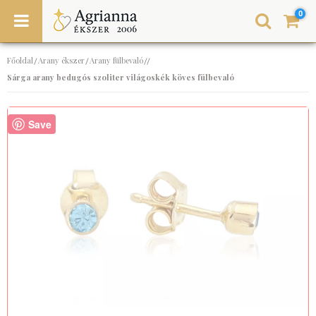
0
Főoldal
Arany ékszer
Arany fülbevaló
/
/
//
Sárga arany bedugós szoliter világoskék köves fülbevaló
Save