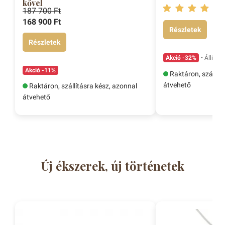
kővel
187 700 Ft
168 900 Ft
Részletek
Részletek
Akció -32%
• Állíthat
Akció -11%
Raktáron, szállítá
átvehető
Raktáron, szállításra kész, azonnal
átvehető
Új ékszerek, új történetek