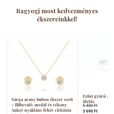
Ragyogj most kedvezményes
ékszereinkkel!
Ezüst gyűrű áll
Sárga arany button ékszer szett
ölelős
– fülbevaló, medál és vékony
5 400 Ft
Anker nyaklánc fehér cirkónia
3 690 Ft