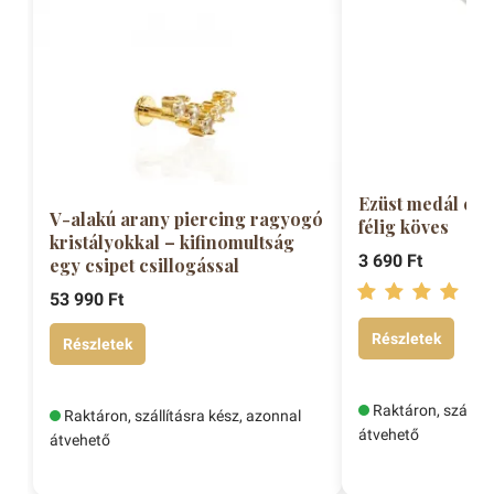
Ezüst medál csep
V-alakú arany piercing ragyogó
félig köves
kristályokkal – kifinomultság
3 690 Ft
egy csipet csillogással
53 990 Ft
Részletek
Részletek
Raktáron, szállítá
Raktáron, szállításra kész, azonnal
átvehető
átvehető