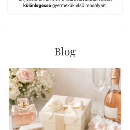
különlegessé
gyermekük első mosolyait.
Blog