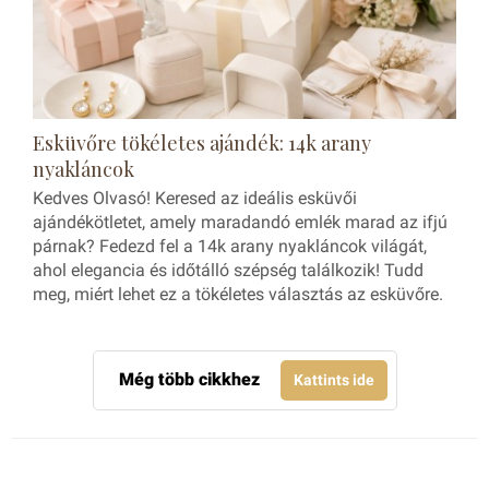
Esküvőre tökéletes ajándék: 14k arany
nyakláncok
Kedves Olvasó! Keresed az ideális esküvői
ajándékötletet, amely maradandó emlék marad az ifjú
párnak? Fedezd fel a 14k arany nyakláncok világát,
ahol elegancia és időtálló szépség találkozik! Tudd
meg, miért lehet ez a tökéletes választás az esküvőre.
Még több cikkhez
Kattints ide