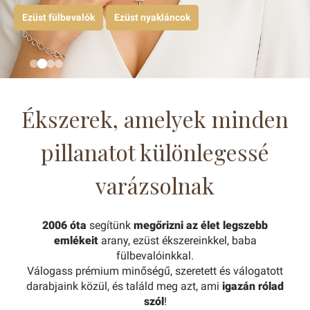
Tovább
Ezüst fülbevalók
Fedezd fel az arany fülbevalókat
Találd meg az első arany baba fülbevalót!
Ezüst nyakláncok
Ékszerek, amelyek minden
pillanatot különlegessé
varázsolnak
2006 óta
segítünk
megőrizni az élet legszebb
emlékeit
arany, ezüst ékszereinkkel, baba
fülbevalóinkkal.
Válogass prémium minőségű, szeretett és válogatott
darabjaink közül, és találd meg azt, ami
igazán rólad
szól
!