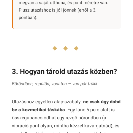
megvan a saját otthona, és pont méretre van.
Plusz utazáshoz is jól jönnek (erről a 3.
pontban).
◆ ◆ ◆
3. Hogyan tárold utazás közben?
Bőröndben, repülőn, vonaton — van pár trükk
Utazáshoz egyetlen alap-szabály:
ne csak úgy dobd
be a kozmetikai táskába
. Egy lánc 5 perc alatt is
összegubancolódhat egy rezgő bőröndben (a
vibráció pont olyan, mintha kézzel kavargatnád), és