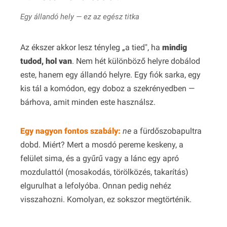
Egy állandó hely — ez az egész titka
Az ékszer akkor lesz tényleg „a tied", ha
mindig
tudod, hol van
. Nem hét különböző helyre dobálod
este, hanem egy állandó helyre. Egy fiók sarka, egy
kis tál a komódon, egy doboz a szekrényedben —
bárhova, amit minden este használsz.
Egy nagyon fontos szabály:
ne
a fürdőszobapultra
dobd. Miért? Mert a mosdó pereme keskeny, a
felület sima, és a gyűrű vagy a lánc egy apró
mozdulattól (mosakodás, törölközés, takarítás)
elgurulhat a lefolyóba. Onnan pedig nehéz
visszahozni. Komolyan, ez sokszor megtörténik.