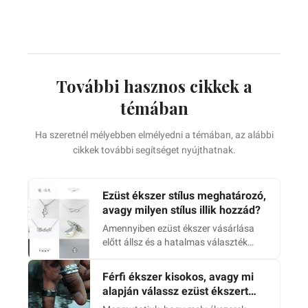
További hasznos cikkek a
témában
Ha szeretnél mélyebben elmélyedni a témában, az alábbi
cikkek további segítséget nyújthatnak.
Ezüst ékszer stílus meghatározó,
avagy milyen stílus illik hozzád?
Amennyiben ezüst ékszer vásárlása
előtt állsz és a hatalmas választék
útvesztőjében jársz, segítünk
kiválasztani, hogy mely darabok illen…
Férfi ékszer kisokos, avagy mi
alapján válassz ezüst ékszert
férfiaknak