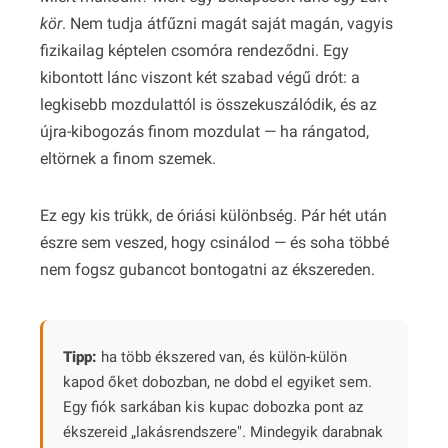
kör
. Nem tudja átfűzni magát saját magán, vagyis
fizikailag képtelen csomóra rendeződni. Egy
kibontott lánc viszont két szabad végű drót: a
legkisebb mozdulattól is összekuszálódik, és az
újra-kibogozás finom mozdulat — ha rángatod,
eltörnek a finom szemek.
Ez egy kis trükk, de óriási különbség. Pár hét után
észre sem veszed, hogy csinálod — és soha többé
nem fogsz gubancot bontogatni az ékszereden.
Tipp:
ha több ékszered van, és külön-külön
kapod őket dobozban, ne dobd el egyiket sem.
Egy fiók sarkában kis kupac dobozka pont az
ékszereid „lakásrendszere". Mindegyik darabnak