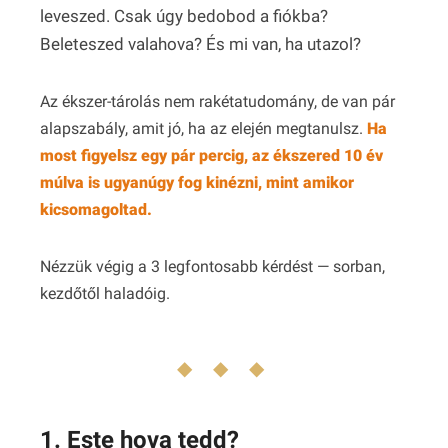
leveszed. Csak úgy bedobod a fiókba?
Beleteszed valahova? És mi van, ha utazol?
Az ékszer-tárolás nem rakétatudomány, de van pár
alapszabály, amit jó, ha az elején megtanulsz.
Ha
most figyelsz egy pár percig, az ékszered 10 év
múlva is ugyanúgy fog kinézni, mint amikor
kicsomagoltad.
Nézzük végig a 3 legfontosabb kérdést — sorban,
kezdőtől haladóig.
◆ ◆ ◆
1. Este hova tedd?