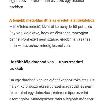
egy fülbevaló fele simán elveszik egy oldalsó
zsebben.
A legjobb megoldás itt is az eredeti ajándékdoboz
— tökéletes méretű, kívülről kemény, belül puha, és
úgy van kialakítva, hogy az ékszer ne mozogjon
benne. Pont ezért nem szabad eldobni a vásárlás
után — utazáshoz mindig kéznél van.
Ha többféle darabod van — típus szerinti
trükkök
Ha egy darabod van, az ajándékdoboz tökéletes. De
ha 3-4 különböző ékszert viszel magaddal, és nem
fér el mind egy dobozban, érdemes típus szerint
csomagolni. Mindegyikhez más a legjobb módszer: