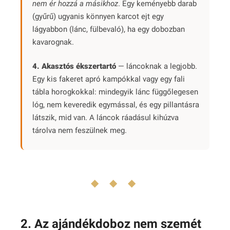
nem ér hozzá a másikhoz
. Egy keményebb darab
(gyűrű) ugyanis könnyen karcot ejt egy
lágyabbon (lánc, fülbevaló), ha egy dobozban
kavarognak.
4. Akasztós ékszertartó
— láncoknak a legjobb.
Egy kis fakeret apró kampókkal vagy egy fali
tábla horogkokkal: mindegyik lánc függőlegesen
lóg, nem keveredik egymással, és egy pillantásra
látszik, mid van. A láncok ráadásul kihúzva
tárolva nem feszülnek meg.
◆ ◆ ◆
2. Az ajándékdoboz nem szemét