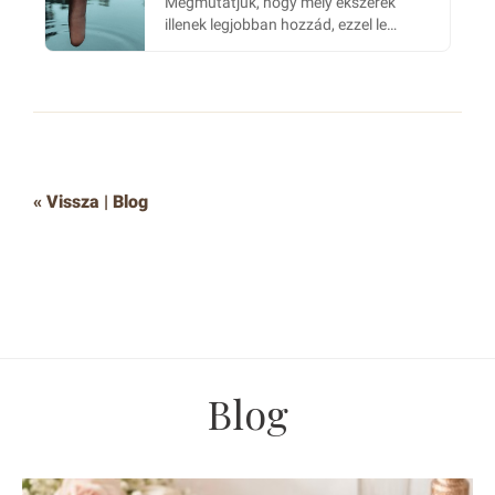
Megmutatjuk, hogy mely ékszerek
illenek legjobban hozzád, ezzel le
felezve a döntési folyamat idejét a
legközelebbi ékszer vásárlásnál
« Vissza | Blog
Blog