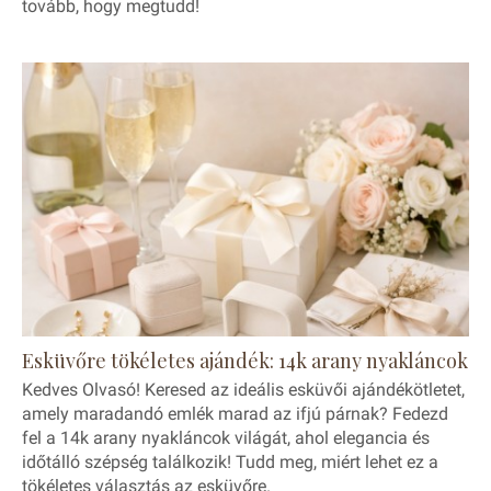
tovább, hogy megtudd!
Esküvőre tökéletes ajándék: 14k arany nyakláncok
Kedves Olvasó! Keresed az ideális esküvői ajándékötletet,
amely maradandó emlék marad az ifjú párnak? Fedezd
fel a 14k arany nyakláncok világát, ahol elegancia és
időtálló szépség találkozik! Tudd meg, miért lehet ez a
tökéletes választás az esküvőre.