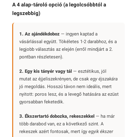
A 4 alap-tároló opció (a legolcsóbbtól a
legszebbig)
1. Az ajándékdoboz
— ingyen kaptad a
vásárlással együtt. Tökéletes 1-2 darabhoz, és a
legjobb választás az elején (erről mindjárt a 2.
pontban részletesen).
2. Egy kis tányér vagy tál
— esztétikus, jól
mutat az éjjeliszekrényen, de csak
egy éjszakára
jó megoldás. Hosszú távon nem ideális, mert
nyitott: poros lesz, és a levegő hatására az ezüst
gyorsabban feketedik.
3. Ékszertartó dobozka, rekeszekkel
— ha már
több darabod van, ez a következő szint. A
rekeszek azért fontosak, mert így
egyik ékszer