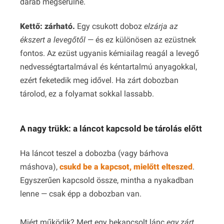
darab megsérülne.
Kettő: zárható.
Egy csukott doboz
elzárja az
ékszert a levegőtől
— és ez különösen az ezüstnek
fontos. Az ezüst ugyanis kémiailag reagál a levegő
nedvességtartalmával és kéntartalmú anyagokkal,
ezért feketedik meg idővel. Ha zárt dobozban
tárolod, ez a folyamat sokkal lassabb.
A nagy trükk: a láncot kapcsold be tárolás előtt
Ha láncot teszel a dobozba (vagy bárhova
máshova),
csukd be a kapcsot, mielőtt elteszed
.
Egyszerűen kapcsold össze, mintha a nyakadban
lenne — csak épp a dobozban van.
Miért működik? Mert egy bekapcsolt lánc
egy zárt