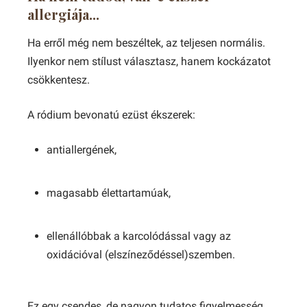
allergiája...
Ha erről még nem beszéltek, az teljesen normális.
Ilyenkor nem stílust választasz, hanem kockázatot
csökkentesz.
A ródium bevonatú ezüst ékszerek:
antiallergének,
magasabb élettartamúak,
ellenállóbbak a karcolódással vagy az
oxidációval (elszíneződéssel)szemben.
Ez egy csendes, de nagyon tudatos figyelmesség.