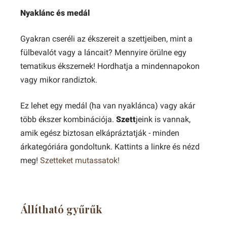
Nyaklánc és medál
Gyakran cseréli az ékszereit a szettjeiben, mint a
fülbevalót vagy a láncait? Mennyire örülne egy
tematikus ékszernek! Hordhatja a mindennapokon
vagy mikor randiztok.
Ez lehet egy medál (ha van nyaklánca) vagy akár
több ékszer kombinációja.
Szett
jeink is vannak,
amik egész biztosan elkápráztatják - minden
árkategóriára gondoltunk. Kattints a linkre és nézd
meg!
Szetteket mutassatok!
Állítható gyűrűk