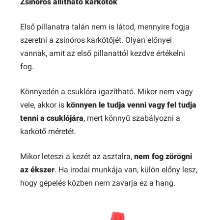
Zsinóros állítható karkötők
Első pillanatra talán nem is látod, mennyire fogja
szeretni a zsinóros karkötőjét. Olyan előnyei
vannak, amit az első pillanattól kezdve értékelni
fog.
Könnyedén a csuklóra igazítható. Mikor nem vagy
vele, akkor is
könnyen le tudja venni vagy fel tudja
tenni a csuklójára
, mert könnyű szabályozni a
karkötő méretét.
Mikor leteszi a kezét az asztalra,
nem fog zörögni
az ékszer
. Ha irodai munkája van, külön előny lesz,
hogy gépelés közben nem zavarja ez a hang.