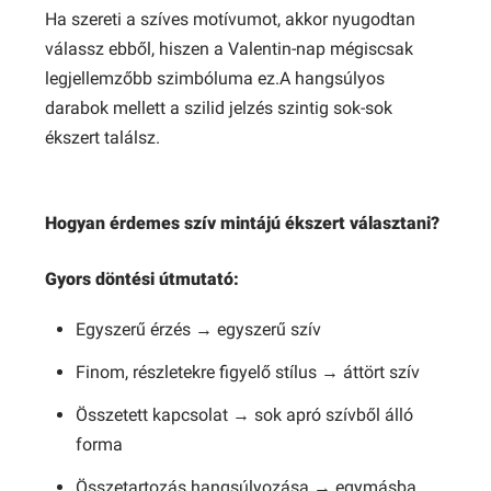
Ha szereti a szíves motívumot, akkor nyugodtan
válassz ebből, hiszen a Valentin-nap mégiscsak
legjellemzőbb szimbóluma ez.A hangsúlyos
darabok mellett a szilid jelzés szintig sok-sok
ékszert találsz.
Hogyan érdemes szív mintájú ékszert választani?
Gyors döntési útmutató:
Egyszerű érzés → egyszerű szív
Finom, részletekre figyelő stílus → áttört szív
Összetett kapcsolat → sok apró szívből álló
forma
Összetartozás hangsúlyozása → egymásba