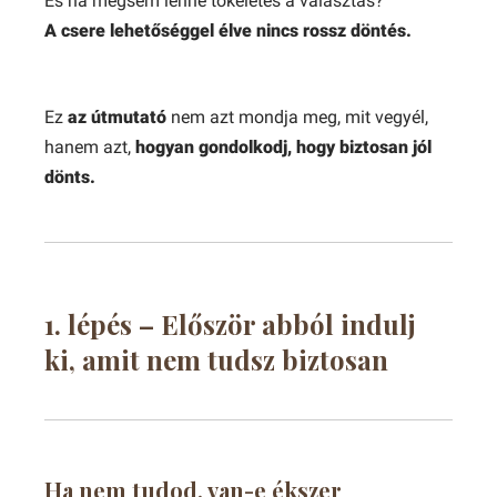
És ha mégsem lenne tökéletes a választás?
A csere lehetőséggel élve nincs rossz döntés.
Ez
az útmutató
nem azt mondja meg, mit vegyél,
hanem azt,
hogyan gondolkodj
, hogy biztosan jól
dönts.
1. lépés – Először abból indulj
ki, amit nem tudsz biztosan
Ha nem tudod, van-e ékszer