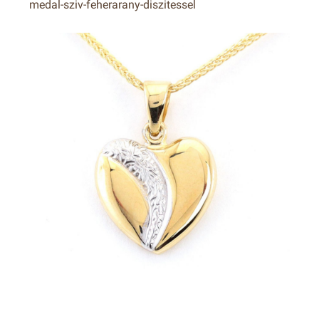
medal-sziv-feherarany-diszitessel