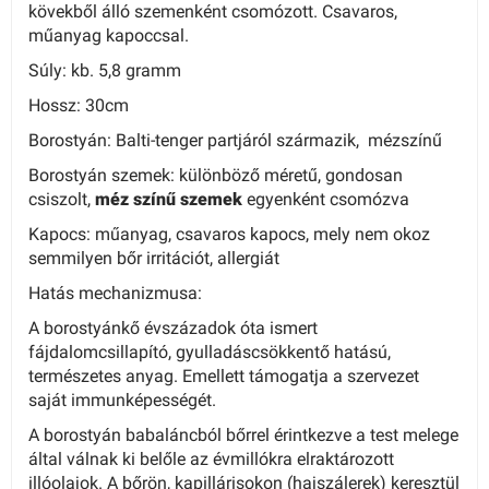
kövekből álló szemenként csomózott. Csavaros,
műanyag kapoccsal.
Súly: kb. 5,8 gramm
Hossz: 30cm
Borostyán: Balti-tenger partjáról származik, mézszínű
Borostyán szemek: különböző méretű, gondosan
csiszolt,
méz
színű szemek
egyenként csomózva
Kapocs: műanyag, csavaros kapocs, mely nem okoz
semmilyen bőr irritációt, allergiát
Hatás mechanizmusa:
A borostyánkő évszázadok óta ismert
fájdalomcsillapító, gyulladáscsökkentő hatású,
természetes anyag. Emellett támogatja a szervezet
saját immunképességét.
A borostyán babaláncból bőrrel érintkezve a test melege
által válnak ki belőle az évmillókra elraktározott
illóolajok. A bőrön, kapillárisokon (hajszálerek) keresztül