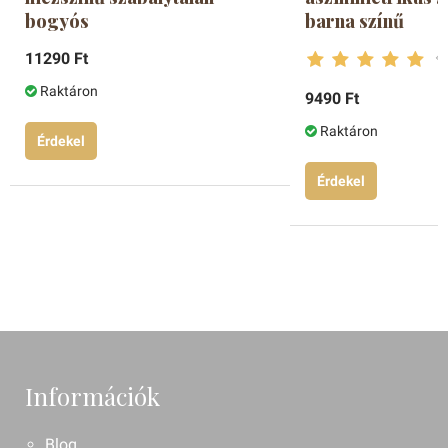
bogyós
barna színű
11290 Ft
Raktáron
9490 Ft
Raktáron
Érdekel
Érdekel
Információk
Blog