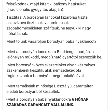
felszívódnak, majd kifejtik jótékony hatásukat.
(Tradícionális gyógyítás alapján)
Tisztítás: A borostyán láncokat kizárólag tiszta
csapvízben tisztítsuk, valamint csak
szobahőmérsékleten szárítsuk, ne tegyük ki nagy
hőhatásnak.
Miért tőlünk vásároljon borostyán baba nyakláncot?
-Mert a borostyán láncokat a Balti-tenger partján, a
lelőhelyen működő, megbízható gyártótól szerezzük be.
-Mert borostyánköves ékszereinket olyan kézműves
szakemberek készítik, akik nemzedékek óta
foglalkoznak a borostyán megmunkálásával.
-Mert termékeink minősége I. osztályú, garantáltan
eredeti borostyánból készültek.
-Mert a borostyán baba nyakláncokra
6 HÓNAP
SZAKADÁS GARANCIÁT VÁLLALUNK.