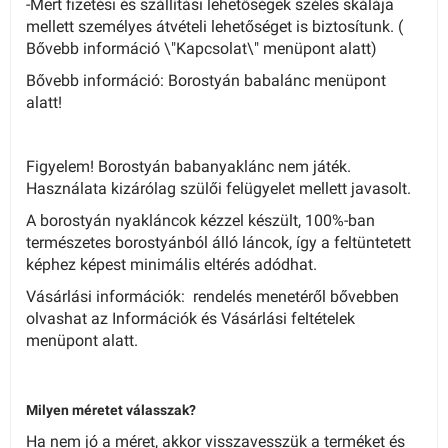
-Mert fizetési és szállítási lehetőségek széles skálája
mellett személyes átvételi lehetőséget is biztosítunk. (
Bővebb információ \"
Kapcsolat
\" menüpont alatt)
Bővebb információ:
Borostyán babalánc
menüpont
alatt!
Figyelem!
Borostyán babanyaklánc nem játék.
Használata kizárólag szülői felügyelet mellett javasolt.
A borostyán nyakláncok kézzel készült, 100%-ban
természetes borostyánból álló láncok, így a feltüntetett
képhez képest minimális eltérés adódhat.
Vásárlási információk: rendelés menetéről bővebben
olvashat az
Információk
és
Vásárlási feltételek
menüpont alatt.
Milyen méretet válasszak?
Ha nem jó a méret, akkor visszavesszük a terméket és