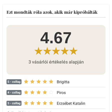
Ezt mondták róla azok, akik már kipróbálták
4.67
3 vásárlói értékelés alapján
Brigitta
5
- csillag
Piros
4
- csillag
Erzsébet Katalin
5
- csillag