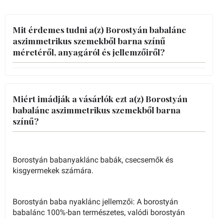
Mit érdemes tudni a(z) Borostyán babalánc
aszimmetrikus szemekből barna színű
méretéről, anyagáról és jellemzőiről?
Miért imádják a vásárlók ezt a(z) Borostyán
babalánc aszimmetrikus szemekből barna
színű?
Borostyán babanyaklánc babák, csecsemők és
kisgyermekek számára.
Borostyán baba nyaklánc jellemzői: A borostyán
babalánc 100%-ban természetes, valódi borostyán