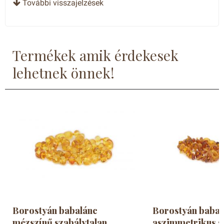
További visszajelzések
Termékek amik érdekesek
lehetnek önnek!
Borostyán babalánc
Borostyán babal
mézszínű szabálytalan
aszimmetrikus 