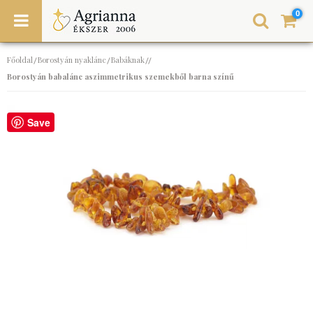
0
Főoldal
Borostyán nyaklánc
Babáknak
/
/
//
Borostyán babalánc aszimmetrikus szemekből barna színű
Save