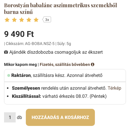
Borostyán babalánc aszimmetrikus szemekből
barna színű
3x
9 490 Ft
| Cikkszám: AG-BOBA.NSZ-5 | Súly: 5g
Ajándék díszdobozba csomagoljuk az ékszert
Mikor kapom meg |
Fizetés, szállítás bővebben
Raktáron
, szállításra kész. Azonnal átvehető
Személyesen
rendelés után azonnal átvehető.
Térkép
Kiszállítással:
várható érkezés 08.07. (Péntek)
db
HOZZÁADÁS A KOSÁRHOZ