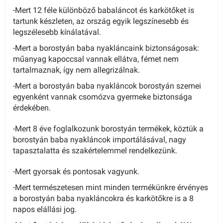
-Mert
12 féle különböző babaláncot és karkötőket
is
tartunk készleten, az ország egyik legszínesebb és
legszélesebb kínálatával.
-Mert a borostyán baba nyakláncaink biztonságosak:
műanyag kapoccsal vannak ellátva, fémet nem
tartalmaznak, így nem allegrizálnak.
-Mert a borostyán baba nyakláncok borostyán szemei
egyenként vannak csomózva gyermeke biztonsága
érdekében.
-Mert 8 éve foglalkozunk borostyán termékek, köztük a
borostyán baba nyakláncok importálásával, nagy
tapasztalatta és szakértelemmel rendelkezünk.
-Mert gyorsak és pontosak vagyunk.
-Mert természetesen mint minden termékünkre érvényes
a borostyán baba nyakláncokra és karkötőkre is a 8
napos elállási jog.