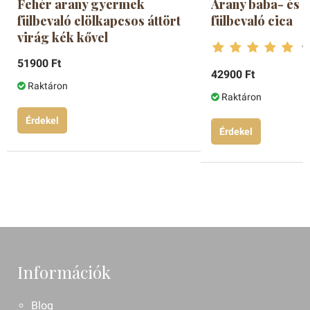
Fehér arany gyermek
Arany baba- és
fülbevaló elölkapcsos áttört
fülbevaló cica
virág kék kővel
51900 Ft
42900 Ft
Raktáron
Raktáron
Érdekel
Érdekel
Információk
Blog