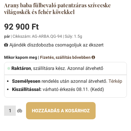
Arany baba fülbevaló patentzáras szívecske
világoskék és fehér kövekkel
92 900 Ft
pár
| Cikkszám: AG-ARBA.QG-94 | Súly: 1.5g
Ajándék díszdobozba csomagoljuk az ékszert
Mikor kapom meg |
Fizetés, szállítás bővebben
Raktáron
, szállításra kész. Azonnal átvehető
Személyesen
rendelés után azonnal átvehető.
Térkép
Kiszállítással:
várható érkezés 08.11. (Kedd)
db
HOZZÁADÁS A KOSÁRHOZ