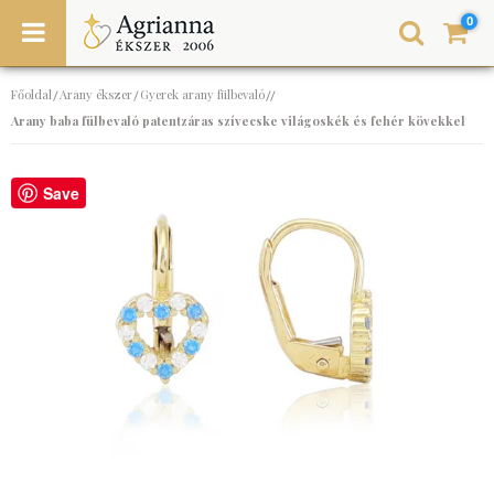
0
Főoldal
Arany ékszer
Gyerek arany fülbevaló
/
/
//
Arany baba fülbevaló patentzáras szívecske világoskék és fehér kövekkel
Save