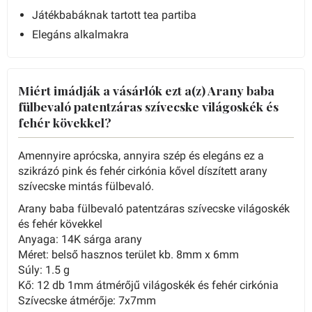
Játékbabáknak tartott tea partiba
Elegáns alkalmakra
Miért imádják a vásárlók ezt a(z) Arany baba
fülbevaló patentzáras szívecske világoskék és
fehér kövekkel?
Amennyire aprócska, annyira szép és elegáns ez a
szikrázó pink és fehér cirkónia kővel díszített arany
szívecske mintás fülbevaló.
Arany baba fülbevaló patentzáras szívecske világoskék
és fehér kövekkel
Anyaga: 14K sárga arany
Méret: belső hasznos terület kb. 8mm x 6mm
Súly: 1.5 g
Kő: 12 db 1mm átmérőjű világoskék és fehér cirkónia
Szívecske átmérője: 7x7mm