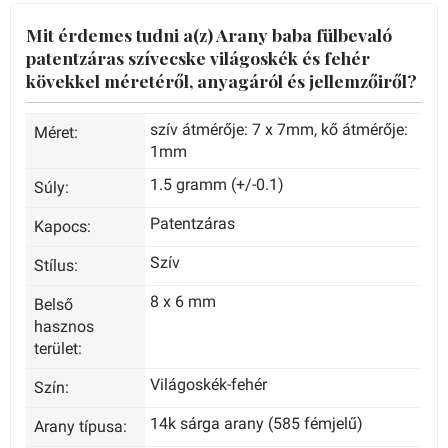
Mit érdemes tudni a(z) Arany baba fülbevaló
patentzáras szívecske világoskék és fehér
kövekkel méretéről, anyagáról és jellemzőiről?
szív átmérője: 7 x 7mm, kő átmérője:
Méret:
1mm
1.5 gramm (+/-0.1)
Súly:
Patentzáras
Kapocs:
Szív
Stílus:
8 x 6 mm
Belső
hasznos
terület:
Világoskék-fehér
Szín:
14k sárga arany (585 fémjelű)
Arany típusa: