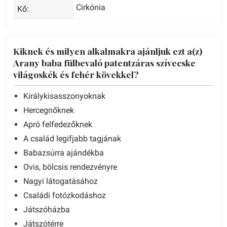
Cirkónia
Kő:
Kiknek és milyen alkalmakra ajánljuk ezt a(z)
Arany baba fülbevaló patentzáras szívecske
világoskék és fehér kövekkel?
Királykisasszonyoknak
Hercegnőknek
Apró felfedezőknek
A család legifjabb tagjának
Babazsúrra ajándékba
Ovis, bölcsis rendezvényre
Nagyi látogatásához
Családi fotózkodáshoz
Játszóházba
Játszótérre