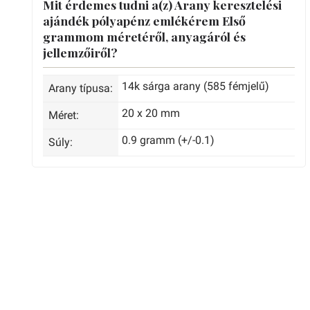
Mit érdemes tudni a(z) Arany keresztelési
ajándék pólyapénz emlékérem Első
grammom méretéről, anyagáról és
jellemzőiről?
14k sárga arany (585 fémjelű)
Arany típusa:
20 x 20 mm
Méret:
0.9 gramm (+/-0.1)
Súly: