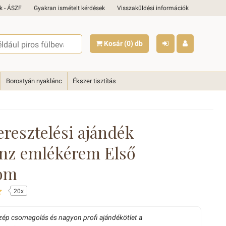
k - ÁSZF
Gyakran ismételt kérdések
Visszaküldési információk
Kosár
(0)
db
Borostyán nyaklánc
Ékszer tisztítás
eresztelési ajándék
nz emlékérem Első
om
20x
szép csomagolás és nagyon profi ajándékötlet a