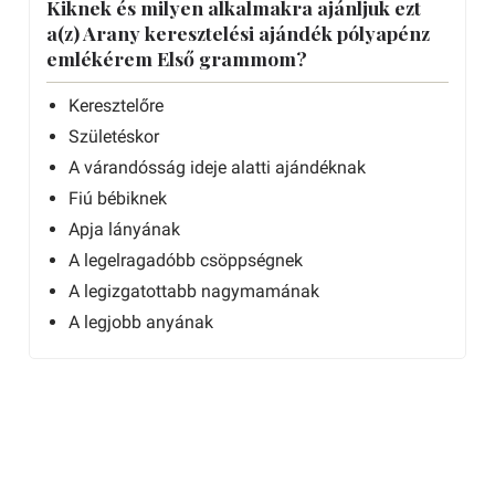
Kiknek és milyen alkalmakra ajánljuk ezt
a(z) Arany keresztelési ajándék pólyapénz
emlékérem Első grammom?
Keresztelőre
Születéskor
A várandósság ideje alatti ajándéknak
Fiú bébiknek
Apja lányának
A legelragadóbb csöppségnek
A legizgatottabb nagymamának
A legjobb anyának