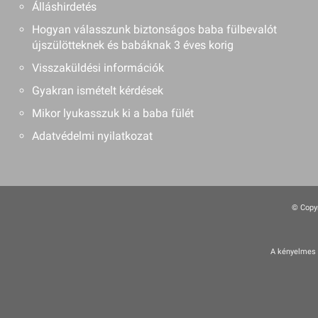
Álláshirdetés
Hogyan válasszunk biztonságos baba fülbevalót
újszülötteknek és babáknak 3 éves korig
Visszaküldési információk
Gyakran ismételt kérdések
Mikor lyukasszuk ki a baba fülét
Adatvédelmi nyilatkozat
© Copyr
A kényelmes é