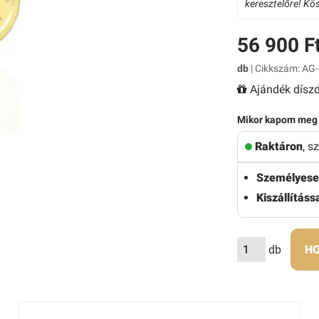
keresztelőre! Kö
56 900 F
db
| Cikkszám: AG-
Ajándék díszd
Mikor kapom meg
Raktáron
, s
Személyese
Kiszállítássa
db
HO