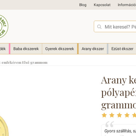
Blog
Kapcsolat
Információ
ndék
Baba ékszerek
Gyerek ékszerek
Arany ékszer
Ezüst ékszer
énz emlékérem Első grammom
Arany k
pólyapé
gramm
Gyors szállítás, 