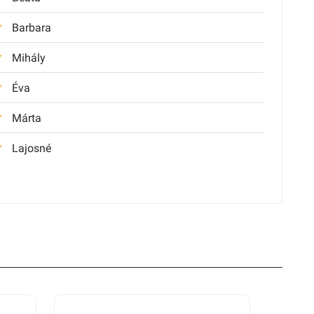
Barbara
Mihály
Éva
Márta
Lajosné
, maradandó ajándék!
Zsuzsanna
Imre
Katalin
Zoltán