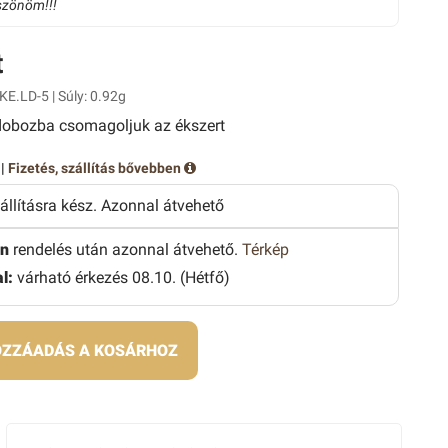
szönöm!!!
t
KE.LD-5 | Súly: 0.92g
obozba csomagoljuk az ékszert
 |
Fizetés, szállítás bővebben
zállításra kész. Azonnal átvehető
n
rendelés után azonnal átvehető.
Térkép
l:
várható érkezés 08.10. (Hétfő)
ZZÁADÁS A KOSÁRHOZ