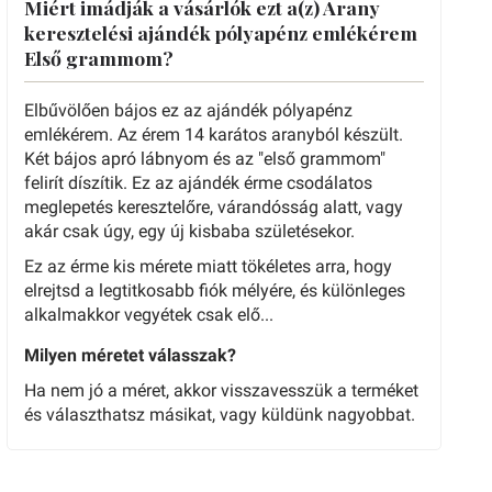
Miért imádják a vásárlók ezt a(z) Arany
keresztelési ajándék pólyapénz emlékérem
Első grammom?
Elbűvölően bájos ez az ajándék pólyapénz
emlékérem. Az érem 14 karátos aranyból készült.
Két bájos apró lábnyom és az "első grammom"
felirít díszítik. Ez az ajándék érme csodálatos
meglepetés keresztelőre, várandósság alatt, vagy
akár csak úgy, egy új kisbaba születésekor.
Ez az érme kis mérete miatt tökéletes arra, hogy
elrejtsd a legtitkosabb fiók mélyére, és különleges
alkalmakkor vegyétek csak elő...
Milyen méretet válasszak?
Ha nem jó a méret, akkor visszavesszük a terméket
és választhatsz másikat, vagy küldünk nagyobbat.