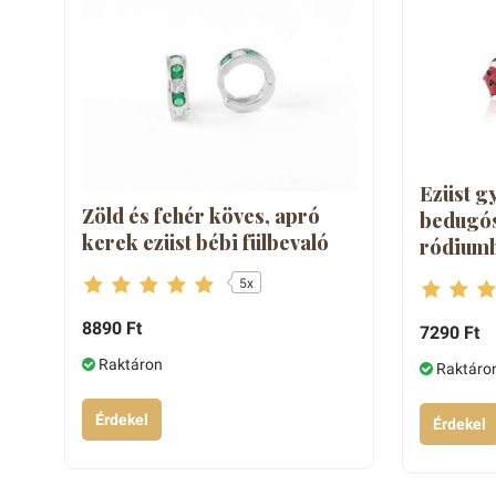
Ezüst g
Zöld és fehér köves, apró
bedugós 
kerek ezüst bébi fülbevaló
ródium
5x
8890 Ft
7290 Ft
Raktáron
Raktáro
Érdekel
Érdekel