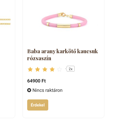
Imre
Mónika
Gizella Gyöngyi
Máté
Baba arany karkötő kaucsuk
Andrea
rózsaszín
Zsuzsanna
2x
magolás és nagyon profi ajándékötlet a
64900 Ft
Nincs raktáron
Evelin
Érdekel
Árpád
Áron
Zoltánné