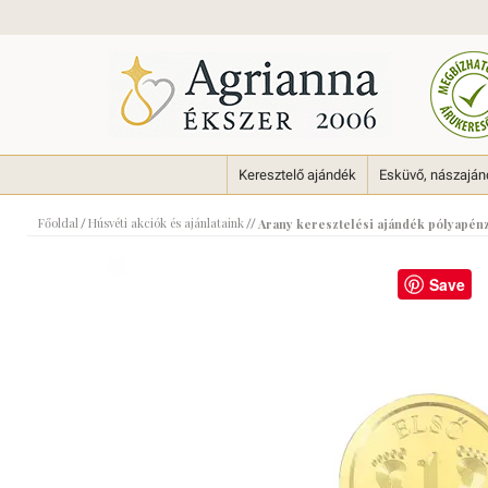
Keresztelő ajándék
Esküvő, nászajá
Főoldal
Húsvéti akciók és ajánlataink
/
//
Arany keresztelési ajándék pólyap
Save