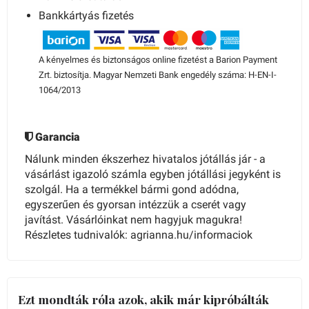
Bankkártyás fizetés
A kényelmes és biztonságos online fizetést a Barion Payment
Zrt. biztosítja. Magyar Nemzeti Bank engedély száma: H-EN-I-
1064/2013
Garancia
Nálunk minden ékszerhez hivatalos jótállás jár - a
vásárlást igazoló számla egyben jótállási jegyként is
szolgál. Ha a termékkel bármi gond adódna,
egyszerűen és gyorsan intézzük a cserét vagy
javítást. Vásárlóinkat nem hagyjuk magukra!
Részletes tudnivalók: agrianna.hu/informaciok
Ezt mondták róla azok, akik már kipróbálták