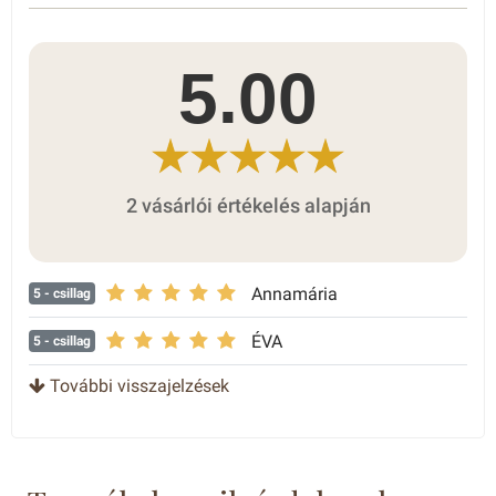
5.00
2 vásárlói értékelés alapján
Annamária
5
- csillag
ÉVA
5
- csillag
További visszajelzések