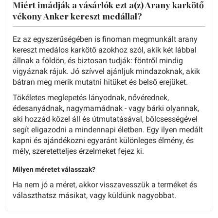
Miért imádják a vásárlók ezt a(z) Arany karkötő
vékony Anker kereszt medállal?
Ez az egyszerűségében is finoman megmunkált arany
kereszt medálos karkötő azokhoz szól, akik két lábbal
állnak a földön, és biztosan tudják: föntről mindig
vigyáznak rájuk. Jó szívvel ajánljuk mindazoknak, akik
bátran meg merik mutatni hitüket és belső erejüket.
Tökéletes meglepetés lányodnak, nővérednek,
édesanyádnak, nagymamádnak - vagy bárki olyannak,
aki hozzád közel áll és útmutatásával, bölcsességével
segít eligazodni a mindennapi életben. Egy ilyen medált
kapni és ajándékozni egyaránt különleges élmény, és
mély, szeretetteljes érzelmeket fejez ki.
Milyen méretet válasszak?
Ha nem jó a méret, akkor visszavesszük a terméket és
választhatsz másikat, vagy küldünk nagyobbat.