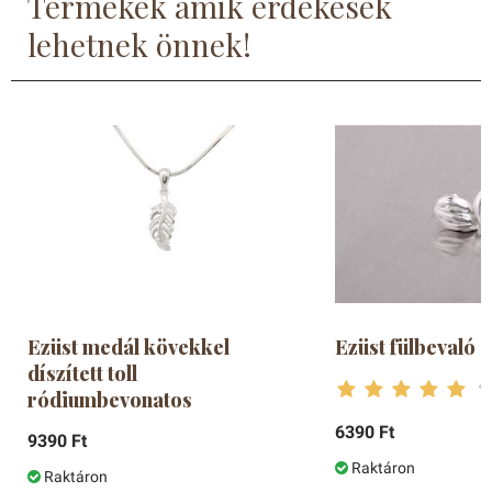
Termékek amik érdekesek
lehetnek önnek!
Ezüst medál kövekkel
Ezüst fülbevaló 
díszített toll
ródiumbevonatos
6390 Ft
9390 Ft
Raktáron
Raktáron