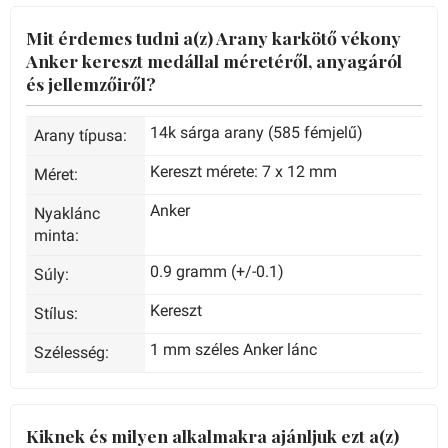
Mit érdemes tudni a(z) Arany karkötő vékony
Anker kereszt medállal méretéről, anyagáról
és jellemzőiről?
14k sárga arany (585 fémjelű)
Arany típusa:
Kereszt mérete: 7 x 12 mm
Méret:
Anker
Nyaklánc
minta:
0.9 gramm (+/-0.1)
Súly:
Kereszt
Stílus:
1 mm széles Anker lánc
Szélesség:
Kiknek és milyen alkalmakra ajánljuk ezt a(z)