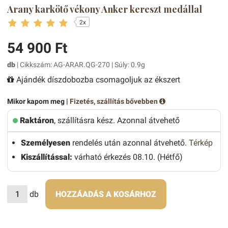
Arany karkötő vékony Anker kereszt medállal
2x
54 900 Ft
db
| Cikkszám: AG-ARAR.QG-270 | Súly: 0.9g
Ajándék díszdobozba csomagoljuk az ékszert
Mikor kapom meg |
Fizetés, szállítás bővebben
Raktáron
, szállításra kész. Azonnal átvehető
Személyesen
rendelés után azonnal átvehető.
Térkép
Kiszállítással:
várható érkezés 08.10. (Hétfő)
db
HOZZÁADÁS A KOSÁRHOZ