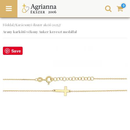
0
Főoldal
Karácsonyi ékszer akció 2025
/
//
Arany karkötő vékony Anker kereszt medállal
Save