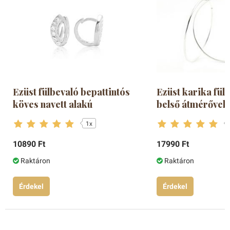
Ezüst fülbevaló bepattintós
Ezüst karika fü
köves navett alakú
belső átmérővel
1x
10890 Ft
17990 Ft
Raktáron
Raktáron
Érdekel
Érdekel