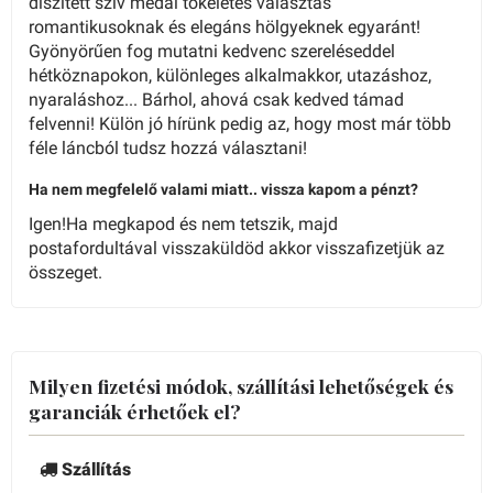
díszített szív medál tökéletes választás
romantikusoknak és elegáns hölgyeknek egyaránt!
Gyönyörűen fog mutatni kedvenc szereléseddel
hétköznapokon, különleges alkalmakkor, utazáshoz,
nyaraláshoz... Bárhol, ahová csak kedved támad
felvenni! Külön jó hírünk pedig az, hogy most már több
féle láncból tudsz hozzá választani!
Ha nem megfelelő valami miatt.. vissza kapom a pénzt?
Igen!Ha megkapod és nem tetszik, majd
postafordultával visszaküldöd akkor visszafizetjük az
összeget.
Milyen fizetési módok, szállítási lehetőségek és
garanciák érhetőek el?
Szállítás