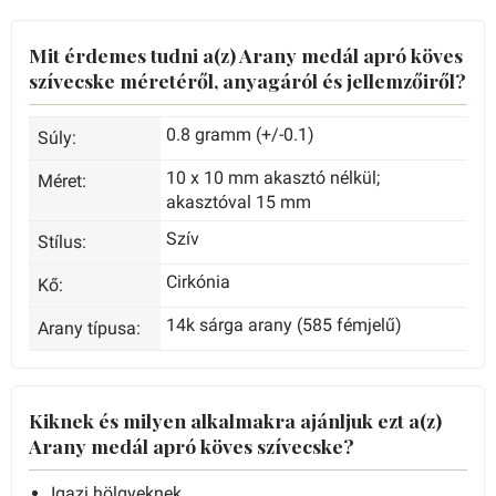
Mit érdemes tudni a(z) Arany medál apró köves
szívecske méretéről, anyagáról és jellemzőiről?
0.8 gramm (+/-0.1)
Súly:
10 x 10 mm akasztó nélkül;
Méret:
akasztóval 15 mm
Szív
Stílus:
Cirkónia
Kő:
14k sárga arany (585 fémjelű)
Arany típusa:
Kiknek és milyen alkalmakra ajánljuk ezt a(z)
Arany medál apró köves szívecske?
Igazi hölgyeknek