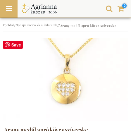
0
Főoldal
Nőnapi akciók és ajánlataink
/
//
Arany medál apró köves szívecske
Save
Arany medál apró köves szívecske