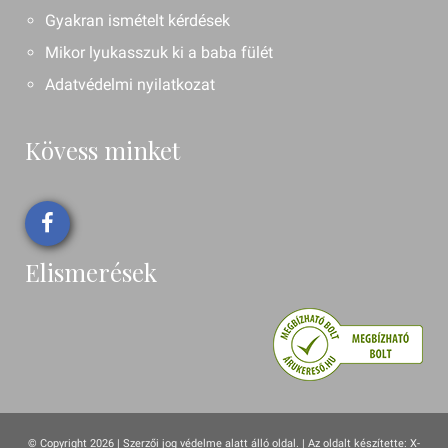
Gyakran ismételt kérdések
Mikor lyukasszuk ki a baba fülét
Adatvédelmi nyilatkozat
Kövess minket
Elismerések
© Copyright 2026 | Szerzői jog védelme alatt álló oldal. |
Az oldalt készítette:
X-