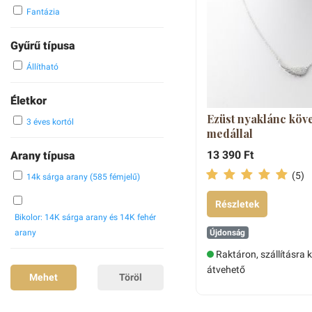
Fantázia
Gyűrű típusa
Állítható
Életkor
Ezüst nyaklánc köv
3 éves kortól
medállal
13 390 Ft
Arany típusa
(5)
14k sárga arany (585 fémjelű)
Részletek
Bikolor: 14K sárga arany és 14K fehér
Újdonság
arany
Raktáron, szállításra 
átvehető
Mehet
Töröl