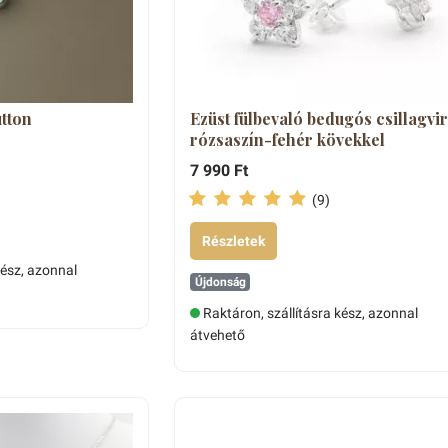
tton
Ezüst fülbevaló bedugós csillagvi
rózsaszín-fehér kövekkel
7 990 Ft
(9)
Részletek
kész, azonnal
Újdonság
Raktáron, szállításra kész, azonnal
átvehető