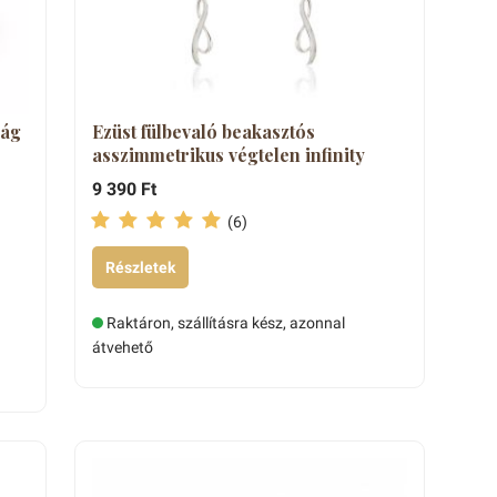
rág
Ezüst fülbevaló beakasztós
asszimmetrikus végtelen infinity
9 390 Ft
(6)
Részletek
Raktáron, szállításra kész, azonnal
átvehető