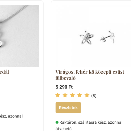
medál
Virágos, fehér kő közepű ezüst
fülbevaló
5 290 Ft
(8)
Részletek
kész, azonnal
Raktáron, szállításra kész, azonnal
átvehető