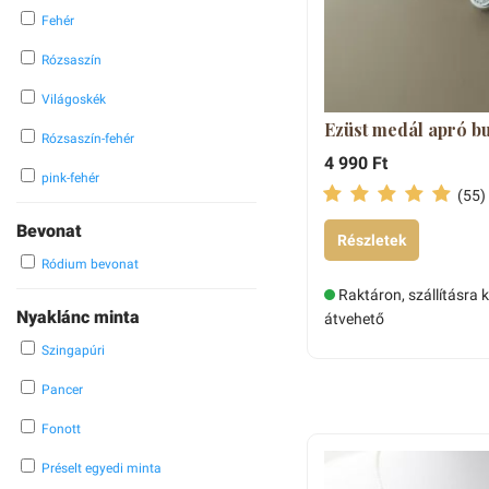
Fehér
Rózsaszín
Világoskék
Ezüst medál apró bu
Rózsaszín-fehér
4 990 Ft
pink-fehér
(55)
Bevonat
Részletek
Ródium bevonat
Raktáron, szállításra 
Nyaklánc minta
átvehető
Szingapúri
Pancer
Fonott
Préselt egyedi minta