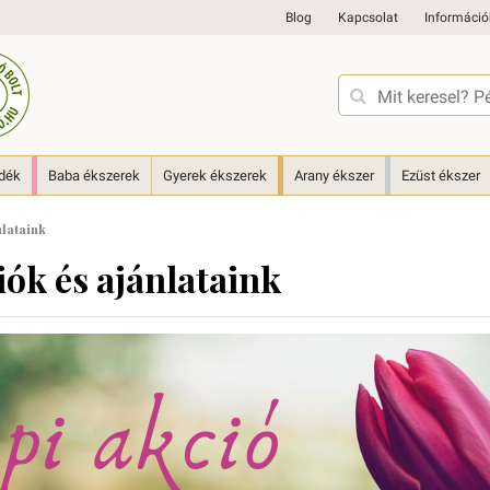
Blog
Kapcsolat
Információ
ndék
Baba ékszerek
Gyerek ékszerek
Arany ékszer
Ezüst ékszer
nlataink
ók és ajánlataink