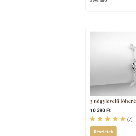
átvehető
3 négylevelű lóheré
10 390 Ft
(7)
Részletek