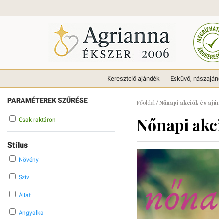
Keresztelő ajándék
Esküvő, nászajá
PARAMÉTEREK SZŰRÉSE
Főoldal
Nőnapi akciók és ajá
/
Nőnapi akci
Csak raktáron
Stílus
Növény
Szív
Állat
Angyalka