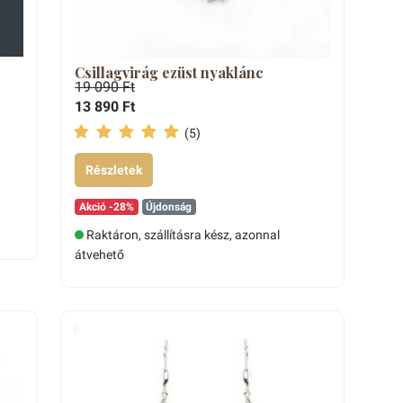
Csillagvirág ezüst nyaklánc
19 090 Ft
13 890 Ft
(5)
Részletek
Akció -28%
Újdonság
Raktáron, szállításra kész, azonnal
átvehető