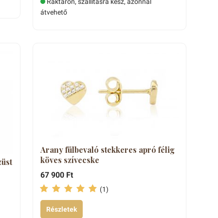
Raktáron, szállításra kész, azonnal
átvehető
Arany fülbevaló stekkeres apró félig
köves szívecske
züst
67 900 Ft
(1)
Részletek