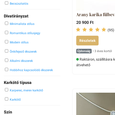
Becsúsztatós
Arany karika fülbe
Divatirányzat
20 900 Ft
Minimalista stílus
(95)
Romantikus stílusjegy
Részletek
Modern stílus
Újdonság
• 3 éves kortól
Önkifejező ékszerek
Raktáron, szállításra 
Alkalmi ékszerek
átvehető
Hobbihoz kapcsolódó ékszerek
Karkötő típusa
Karperec, merev karkötő
Karkötő
Szín