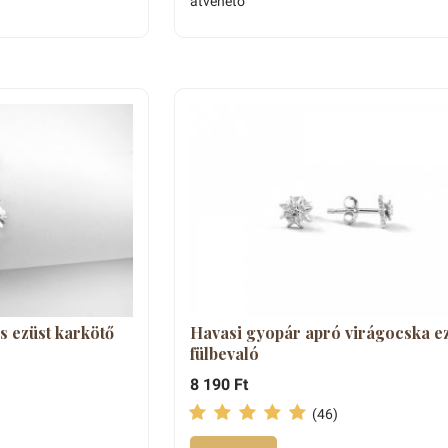
átvehető
s ezüst karkötő
Havasi gyopár apró virágocska e
fülbevaló
8 190 Ft
(46)