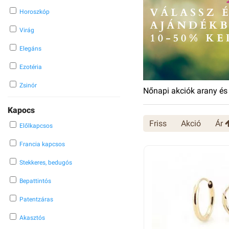
Horoszkóp
Virág
Elegáns
Ezotéria
Zsinór
Nőnapi akciók arany és
Kapocs
Friss
Akció
Ár
Előlkapcsos
Francia kapcsos
Stekkeres, bedugós
Bepattintós
Patentzáras
Akasztós