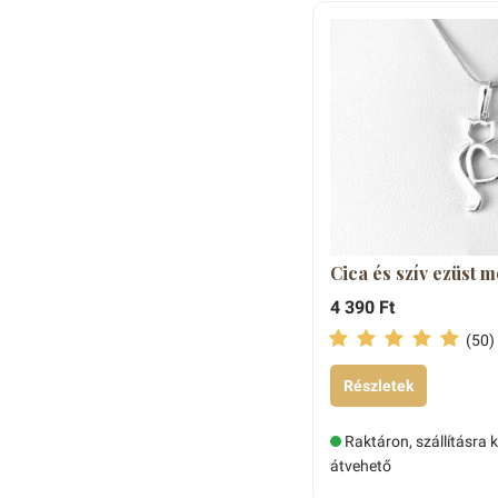
Cica és szív ezüst 
4 390 Ft
(50)
Részletek
Raktáron, szállításra 
átvehető