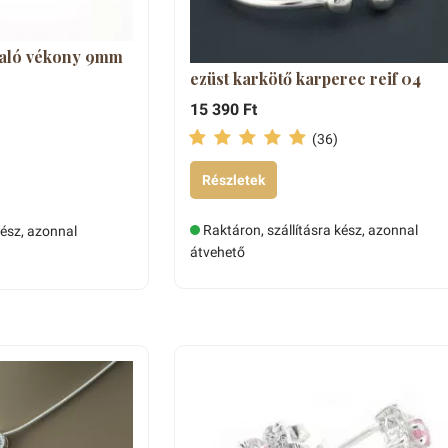
való vékony 9mm
ezüst karkötő karperec reif 04
15 390 Ft
(36)
Részletek
Raktáron, szállításra kész, azonnal
kész, azonnal
átvehető