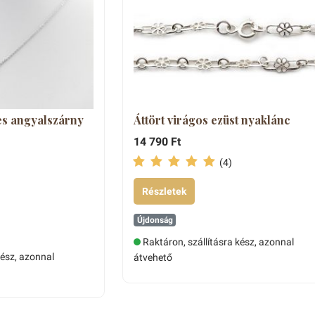
es angyalszárny
Áttört virágos ezüst nyaklánc
14 790 Ft
(4)
Részletek
Újdonság
Raktáron, szállításra kész, azonnal
kész, azonnal
átvehető