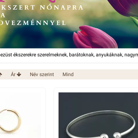
 ezüst ékszerekre szerelmeknek, barátoknak, anyukáknak, nag
Ár
Név szerint
Mind