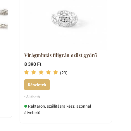
Virágmintás filigrán ezüst gyűrű
8 390 Ft
(23)
Részletek
• Állítható
Raktáron, szállításra kész, azonnal
átvehető